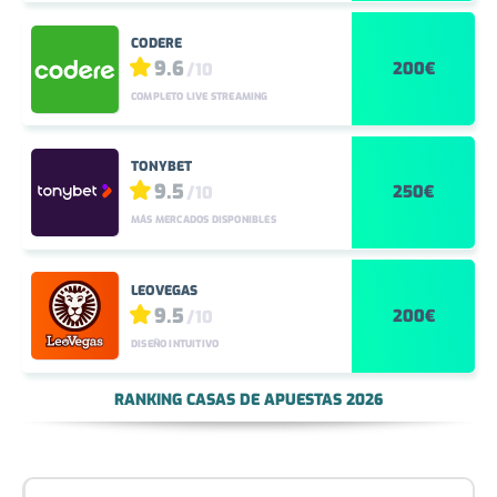
CODERE
9.6
200€
/10
COMPLETO LIVE STREAMING
TONYBET
9.5
250€
/10
MÁS MERCADOS DISPONIBLES
LEOVEGAS
9.5
200€
/10
DISEÑO INTUITIVO
RANKING CASAS DE APUESTAS 2026