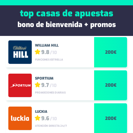
top casas de apuestas
bono de bienvenida + promos
WILLIAM HILL
9.8
200€
/10
FUNCIONES ESTRELLA
SPORTIUM
9.7
200€
/10
PROMOCIONES DIARIAS
LUCKIA
9.6
200€
/10
ATENCIÓN DIRECTA 24/7