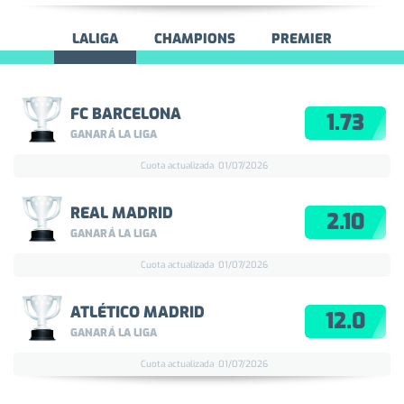
LALIGA
CHAMPIONS
PREMIER
FC BARCELONA
1.73
GANARÁ LA LIGA
Cuota actualizada
01/07/2026
REAL MADRID
2.10
GANARÁ LA LIGA
Cuota actualizada
01/07/2026
ATLÉTICO MADRID
12.0
GANARÁ LA LIGA
Cuota actualizada
01/07/2026