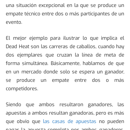
una situación excepcional en la que se produce un
empate técnico entre dos o más participantes de un
evento.
El mejor ejemplo para ilustrar lo que implica el
Dead Heat son las carreras de caballos, cuando hay
dos ejemplares que cruzan la línea de meta de
forma simultánea. Básicamente, hablamos de que
en un mercado donde solo se espera un ganador,
se produce un empate entre dos o más
competidores.
Siendo que ambos resultaron ganadores, las
apuestas a ambos resultan ganadoras, pero es más
que obvio que
las casas de apuestas
no pueden
pagar la apuesta completa por ambos ganadores,