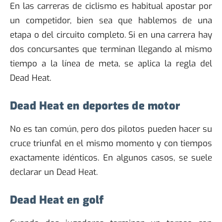
En las carreras de ciclismo es habitual apostar por
un competidor, bien sea que hablemos de una
etapa o del circuito completo. Si en una carrera hay
dos concursantes que terminan llegando al mismo
tiempo a la línea de meta, se aplica la regla del
Dead Heat.
Dead Heat en deportes de motor
No es tan común, pero dos pilotos pueden hacer su
cruce triunfal en el mismo momento y con tiempos
exactamente idénticos. En algunos casos, se suele
declarar un Dead Heat.
Dead Heat en golf