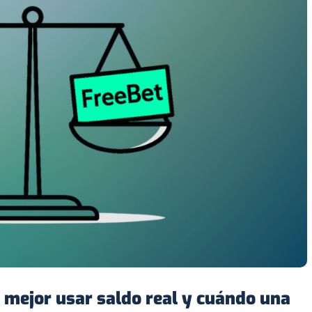
 mejor usar saldo real y cuándo una