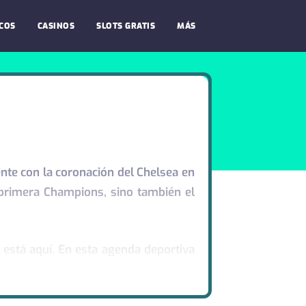
COS
CASINOS
SLOTS GRATIS
MÁS
nte con la coronación del Chelsea en
primera Champions, sino también el
está aquí. En esta agenda deportiva
uales protagonizarán el calendario