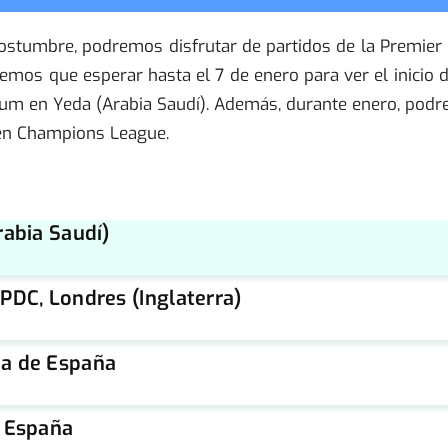
ostumbre, podremos disfrutar de partidos de la Premier 
remos que esperar hasta el 7 de enero para ver el inicio 
adium en Yeda (Arabia Saudí). Además, durante enero, podr
a en Champions League.
rabia Saudí)
PDC, Londres (Inglaterra)
pa de España
e España