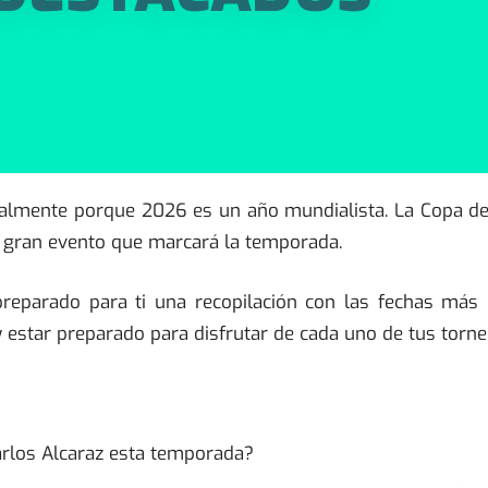
palmente porque 2026 es un año mundialista. La Copa d
l gran evento que marcará la temporada.
eparado para ti una recopilación con las fechas más 
 estar preparado para disfrutar de cada uno de tus torne
rlos Alcaraz esta temporada?