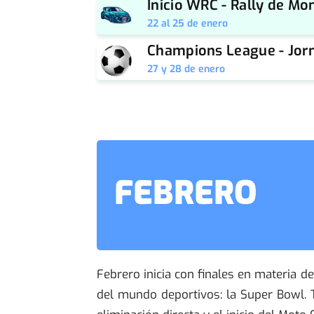
Inicio WRC - Rally de Mo
22 al 25 de enero
Champions League - Jorn
27 y 28 de enero
FEBRERO
Febrero inicia con finales en materia 
del mundo deportivos: la Super Bowl. 