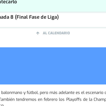
ntecarlo
ada 8 (Final Fase de Liga)
AL CALENDARIO
de balonmano y fútbol, pero más adelante es el escenario
También tendremos en febrero los Playoffs de la Champ