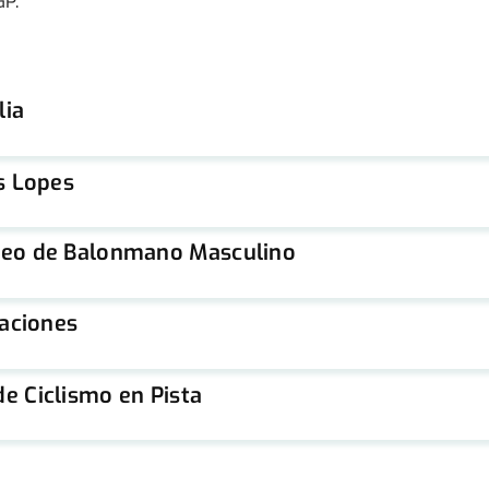
GP.
lia
s Lopes
peo de Balonmano Masculino
Naciones
 Ciclismo en Pista