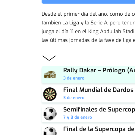
Desde el primer día del año, como de c
también La Liga y la Serie A, pero tend
juega el día 11 en el King Abdullah St
las últimas jornadas de la fase de lig
Rally Dakar – Prólogo (A
3 de enero
Final Mundial de Dardos 
3 de enero
Semifinales de Superco
7 y 8 de enero
Final de la Supercopa d