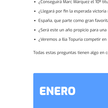
¿Conseguirá Marc Márquez el 10º títul
¿Llegará por fin la esperada victo
España, que parte como gran favori
¿Será este un año propicio para un
¿Veremos a Ilia Topuria competir en
Todas estas preguntas tienen algo en c
ENERO