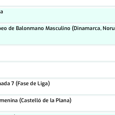
ia
peo de Balonmano Masculino (Dinamarca, Noru
ada 7 (Fase de Liga)
enina (Castelló de la Plana)