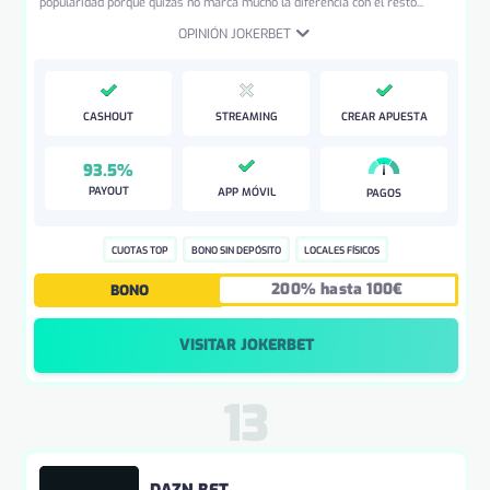
popularidad porque quizás no marca mucho la diferencia con el resto...
OPINIÓN JOKERBET
CASHOUT
STREAMING
CREAR APUESTA
93.5%
PAYOUT
APP MÓVIL
PAGOS
CUOTAS TOP
BONO SIN DEPÓSITO
LOCALES FÍSICOS
200% hasta 100€
BONO
VISITAR JOKERBET