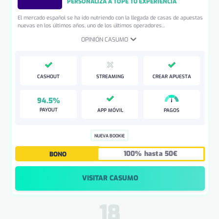
PERSONALIZA A TOPE TU EXPERIENCIA
El mercado español se ha ido nutriendo con la llegada de casas de apuestas
nuevas en los últimos años, uno de los últimos operadores...
OPINIÓN CASUMO
CASHOUT
STREAMING
CREAR APUESTA
94.5%
PAYOUT
APP MÓVIL
PAGOS
NUEVA BOOKIE
100% hasta 50€
BONO
VISITAR CASUMO