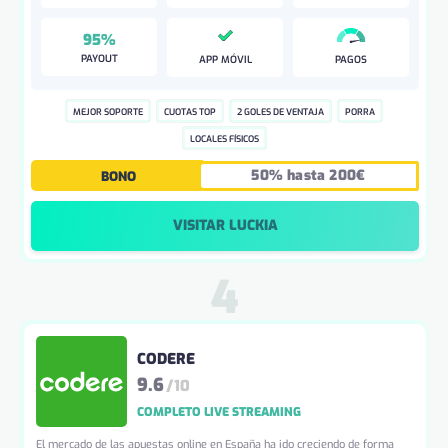
95%
PAYOUT
APP MÓVIL
PAGOS
MEJOR SOPORTE
CUOTAS TOP
2 GOLES DE VENTAJA
PORRA
LOCALES FÍSICOS
50% hasta 200€
BONO
VISITAR LUCKIA
CODERE
9.6
/10
COMPLETO LIVE STREAMING
El mercado de las apuestas online en España ha ido creciendo de forma