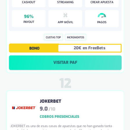
CASHOUT
STREAMING
CREAR APUESTA
96%
PAYOUT
APP MÓVIL
PAGOS
CUOTAS TOP
INCREMENTOS
20€ en FreeBets
BONO
VISITAR PAF
JOKERBET
9.0
/10
COBROS PRESENCIALES
JOKERBET es una de esas casas de apuestas que no han ganado tanta