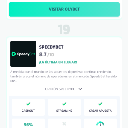
VISITAR OLYBET
SPEEDYBET
8.7
/10
¡LA ÚLTIMA EN LLEGAR!
A medida que el mundo de las apuestas deportivas continúa creciendo,
también crece el número de operadores en el mercado. SpeedyBet ha sido
una...
OPINIÓN SPEEDYBET
CASHOUT
STREAMING
CREAR APUESTA
96%