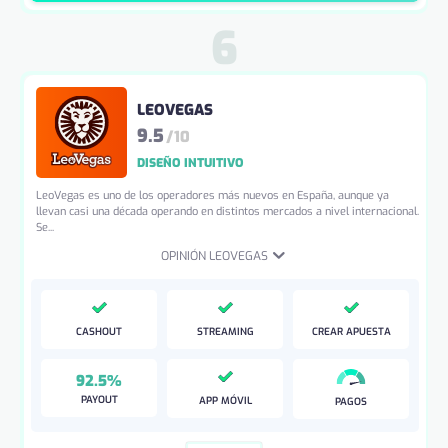
LEOVEGAS
9.5
/10
DISEÑO INTUITIVO
LeoVegas es uno de los operadores más nuevos en España, aunque ya
llevan casi una década operando en distintos mercados a nivel internacional.
Se...
OPINIÓN LEOVEGAS
CASHOUT
STREAMING
CREAR APUESTA
92.5%
PAYOUT
APP MÓVIL
PAGOS