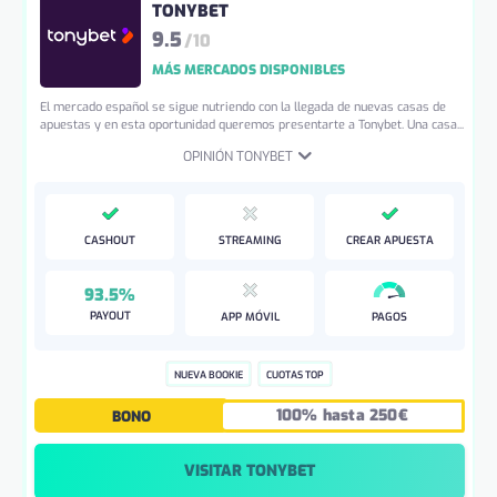
TONYBET
9.5
/10
MÁS MERCADOS DISPONIBLES
El mercado español se sigue nutriendo con la llegada de nuevas casas de
apuestas y en esta oportunidad queremos presentarte a Tonybet. Una casa...
OPINIÓN TONYBET
CASHOUT
STREAMING
CREAR APUESTA
93.5%
PAYOUT
APP MÓVIL
PAGOS
NUEVA BOOKIE
CUOTAS TOP
100% hasta 250€
BONO
VISITAR TONYBET