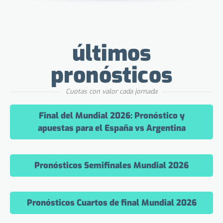
últimos
pronósticos
Cuotas con valor cada jornada
Final del Mundial 2026: Pronóstico y
apuestas para el España vs Argentina
Pronósticos Semifinales Mundial 2026
Pronósticos Cuartos de final Mundial 2026