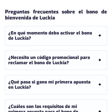
Preguntas frecuentes sobre el bono de
bienvenida de Luckia
¿En qué momento debo activar el bono
de Luckia?
¿Necesito un código promocional para
reclamar el bono de Luckia?
¿Qué pasa si gano mi primera apuesta
en Luckia?
¿Cuáles son los requisitos de mi
primera apuesta para el bono de