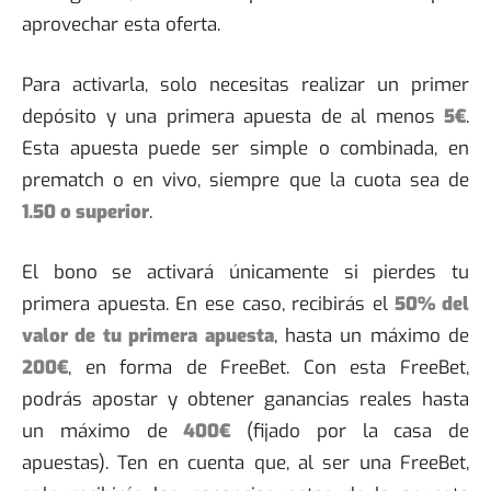
aprovechar esta oferta.
Para activarla, solo necesitas realizar un primer
depósito y una primera apuesta de al menos
5€
.
Esta apuesta puede ser simple o combinada, en
prematch o en vivo, siempre que la cuota sea de
1.50 o superior
.
El bono se activará únicamente si pierdes tu
primera apuesta. En ese caso, recibirás el
50% del
valor de tu primera apuesta
, hasta un máximo de
200€
, en forma de FreeBet. Con esta FreeBet,
podrás apostar y obtener ganancias reales hasta
un máximo de
400€
(fijado por la casa de
apuestas). Ten en cuenta que, al ser una FreeBet,