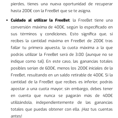
pierdes, tienes una nueva oportunidad de recuperar
hasta 200€ con la FreeBet que se te asigna.
Cuidado al utilizar la FreeBet
: la FreeBet tiene una
conversión máxima de 400€, según lo especificado en
sus términos y condiciones. Esto significa que, si
recibes la cantidad máxima en FreeBet de 200€ tras
fallar tu primera apuesta, la cuota máxima a la que
podrás utilizar la FreeBet será de 3.00 (aunque no se
indique como tal). En este caso, las ganancias totales
posibles serían de 600€, menos los 200€ iniciales de la
FreeBet, resultando en un saldo retirable de 400€. Si la
cantidad de la FreeBet que recibes es inferior, podrás
apostar a una cuota mayor; sin embargo, debes tener
en cuenta que nunca se pagarán más de 400€
utilizándola, independientemente de las ganancias
totales que puedas obtener con ella. ¡Haz tus cuentas
antes!