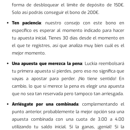
forma de desbloquear el límite de depósito de 150€.
Solo así podrás conseguir el bono de 200€.
Ten paciencia
: nuestro consejo con este bono en
específico es esperar al momento indicado para hacer
tu apuesta inicial. Tienes 30 días desde el momento en
el que te registres, así que analiza muy bien cuál es el
mejor momento.
Una apuesta que merezca la pena
: Luckia reembolsará
tu primera apuesta si pierdes, pero eso no significa que
vayas a apostar para perder. ¡No tiene sentido! En
cambio, lo que sí merece la pena es elegir una apuesta
que no sea tan reservada pero tampoco tan arriesgada.
Arriésgate por una combinada
: complementando el
punto anterior, probablemente la mejor opción sea una
apuesta combinada con una cuota de 3.00 a 4.00
utilizando tu saldo inicial. Si la ganas, ¡genial! Si la