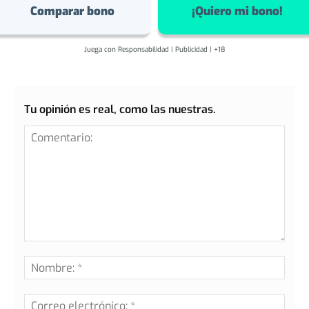
Comparar bono
¡Quiero mi bono!
Juega con Responsabilidad | Publicidad | +18
Tu opinión es real, como las nuestras.
Comentario:
Nom
*
Corr