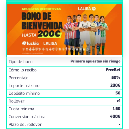
Primera apuestas sin riesgo
Tipo de bono
FreeBet
Cómo lo recibo
50%
Porcentaje
200€
Importe máximo
5€
Depósito mínimo
x1
Rollover
1.50
Cuota mínima
400€
Conversión máxima
-
Plazo del rollover