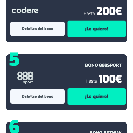
200€
Hasta
¡Lo quiero!
Detalles del bono
5
BONO 888SPORT
100€
Hasta
¡Lo quiero!
Detalles del bono
6
BONO BETWAY