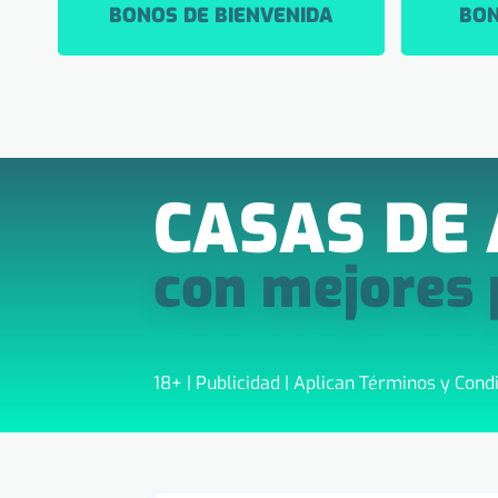
BONOS DE BIENVENIDA
BON
CASAS DE
con mejores
18+ | Publicidad | Aplican Términos y Cond