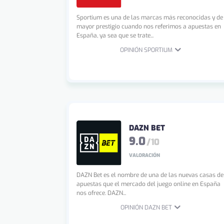
Sportium es una de las marcas más reconocidas y de
mayor prestigio cuando nos referimos a apuestas en
España, ya sea que se trate...
OPINIÓN SPORTIUM
DAZN BET
9.0
/10
VALORACIÓN
DAZN Bet es el nombre de una de las nuevas casas de
apuestas que el mercado del juego online en España
nos ofrece. DAZN...
OPINIÓN DAZN BET