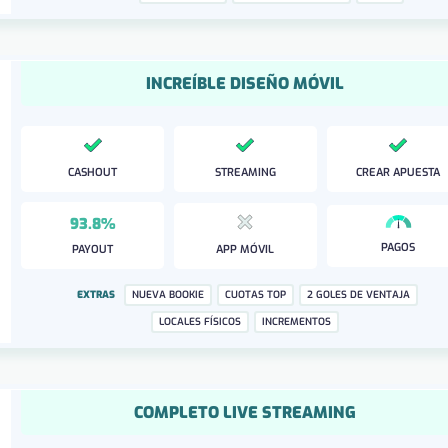
INCREÍBLE DISEÑO MÓVIL
CASHOUT
STREAMING
CREAR APUESTA
93.8%
PAGOS
APP MÓVIL
PAYOUT
EXTRAS
NUEVA BOOKIE
CUOTAS TOP
2 GOLES DE VENTAJA
LOCALES FÍSICOS
INCREMENTOS
COMPLETO LIVE STREAMING