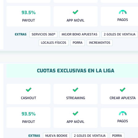
93.5%
PAGOS
APP MÓVIL
PAYOUT
EXTRAS
SERVICIOS 360º
MEJOR BONO APUESTAS
2 GOLES DE VENTAJA
LOCALES FÍSICOS
PORRA
INCREMENTOS
CUOTAS EXCLUSIVAS EN LA LIGA
CASHOUT
STREAMING
CREAR APUESTA
93.5%
PAGOS
APP MÓVIL
PAYOUT
EXTRAS
NUEVA BOOKIE
2 GOLES DE VENTAJA
PORRA