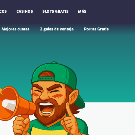
COS
CASINOS
SLOTS GRATIS
MÁS
Mejores cuotas
2 goles de ventaja
Porras Gratis