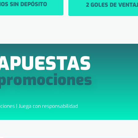
OS SIN DEPÓSITO
2 GOLES DE VENTA
 APUESTAS
 promociones
iciones | Juega con responsabilidad