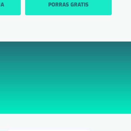
JA
PORRAS GRATIS