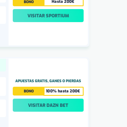
Hasta 200€
BONO
VISITAR SPORTIUM
APUESTAS GRATIS, GANES O PIERDAS
100% hasta 200€
BONO
VISITAR DAZN BET