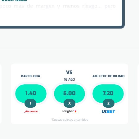
 poco más de margen y menos riesgo… pero
ones que hay que cumplir sí o sí para poder
e importante: no todas las ofertas de apuestas
gunas suenan increíbles hasta que lees la letra
ar un viaje al Caribe… pero sin vuelo ni hotel.
 pendiente días hasta que volviesen a estar
VS
BARCELONA
ATHLETIC DE BILBAO
16 AGO
1.40
5.00
7.20
ple pero honesta contigo: te contamos todo lo
s y en qué debes fijarte para distinguir el grano
1
X
2
*Cuotas sujetas a cambios
o y exprimir hasta el último céntimo utilizando
ado.