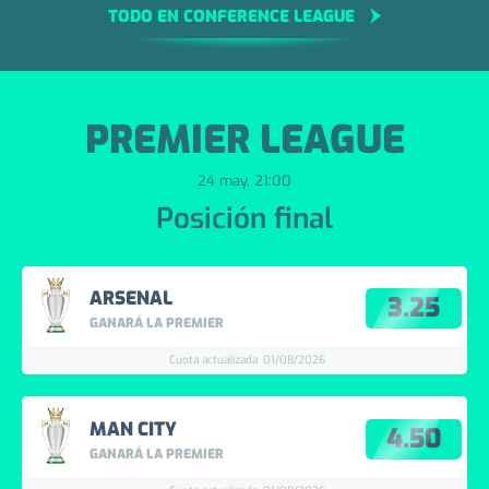
TODO EN CONFERENCE LEAGUE
PREMIER LEAGUE
24 may, 21:00
Posición final
ARSENAL
3.25
GANARÁ LA PREMIER
Cuota actualizada
01/08/2026
MAN CITY
4.50
GANARÁ LA PREMIER