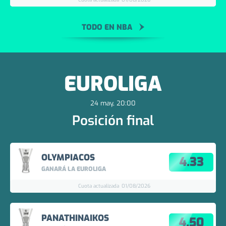
TODO EN NBA
EUROLIGA
24 may, 20:00
Posición final
OLYMPIACOS
4.33
GANARÁ LA EUROLIGA
Cuota actualizada
01/08/2026
PANATHINAIKOS
4.50