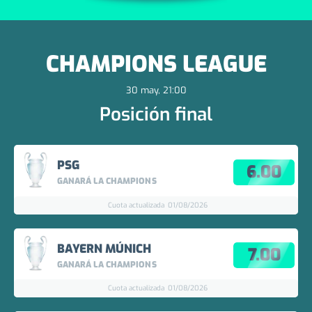
CHAMPIONS LEAGUE
30 may, 21:00
Posición final
PSG
6.00
GANARÁ LA CHAMPIONS
Cuota actualizada
01/08/2026
BAYERN MÚNICH
7.00
GANARÁ LA CHAMPIONS
Cuota actualizada
01/08/2026