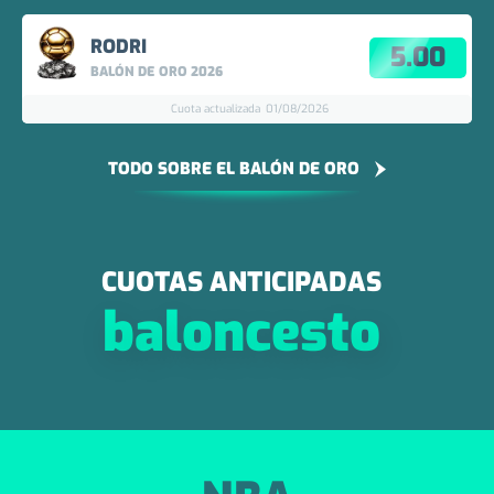
RODRI
5.00
BALÓN DE ORO 2026
Cuota actualizada
01/08/2026
TODO SOBRE EL BALÓN DE ORO
CUOTAS ANTICIPADAS
baloncesto