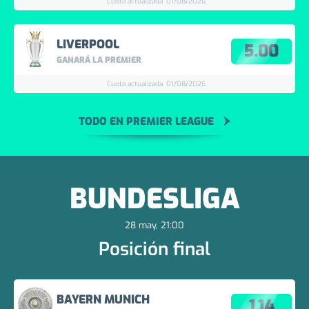
Cuota actualizada
01/08/2026
LIVERPOOL
5.00
GANARÁ LA PREMIER
Cuota actualizada
01/08/2026
TODO EN PREMIER LEAGUE
BUNDESLIGA
28 may, 21:00
Posición final
BAYERN MUNICH
1.14