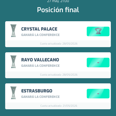
27 may, 21:00
Posición final
CRYSTAL PALACE
🏆
GANARÁ LA CONFERENCE
Cuota actualizada
28/05/2026
RAYO VALLECANO
-
GANARÁ LA CONFERENCE
Cuota actualizada
28/05/2026
ESTRASBURGO
-
GANARÁ LA CONFERENCE
Cuota actualizada
21/05/2026