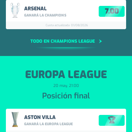
ARSENAL
7.00
GANARÁ LA CHAMPIONS
Cuota actualizada
01/08/2026
TODO EN CHAMPIONS LEAGUE
EUROPA LEAGUE
20 may, 21:00
Posición final
ASTON VILLA
🏆
GANARÁ LA EUROPA LEAGUE