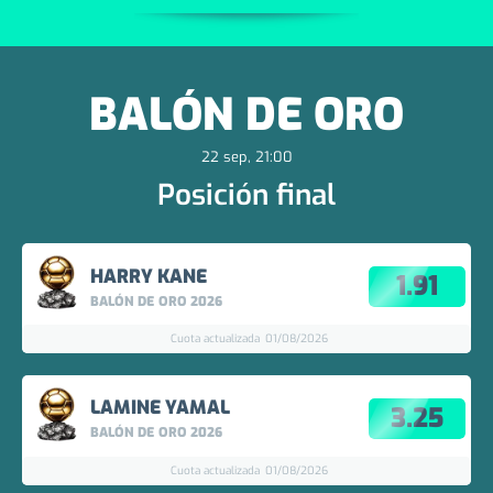
BALÓN DE ORO
22 sep, 21:00
Posición final
HARRY KANE
1.91
BALÓN DE ORO 2026
Cuota actualizada
01/08/2026
LAMINE YAMAL
3.25
BALÓN DE ORO 2026
Cuota actualizada
01/08/2026