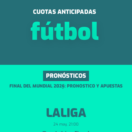
CUOTAS ANTICIPADAS
fútbol
PRONÓSTICOS
FINAL DEL MUNDIAL 2026: PRONÓSTICO Y APUESTAS
PARA EL ESPAÑA VS ARGENTINA
LALIGA
24 may, 21:00