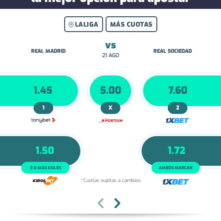
LALIGA
MÁS CUOTAS
vs
REAL MADRID
REAL SOCIEDAD
21 AGO
1.45
5.00
7.60
1
X
2
1.50
1.72
3 O MÁS GOLES
AMBOS MARCAN
*Cuotas sujetas a cambios