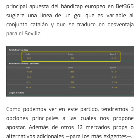
principal apuesta del hándicap europeo en Bet365
sugiere una línea de un gol que es variable al
conjunto catalán y que se traduce en desventaja
para el Sevilla.
Como podemos ver en este partido, tendremos 3
opciones principales a las cuales nos propone
apostar. Además de otros 12 mercados props o
alternativos adicionales —para los más exigentes—.