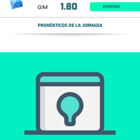
1.80
APOSTAR
PRONÓSTICOS DE LA JORNADA