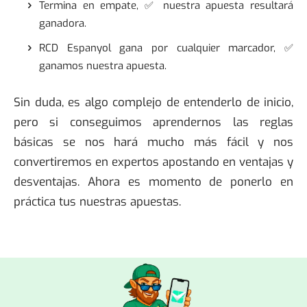
Termina en empate, ✅ nuestra apuesta resultará
ganadora.
RCD Espanyol gana por cualquier marcador, ✅
ganamos nuestra apuesta.
Sin duda, es algo complejo de entenderlo de inicio,
pero si conseguimos aprendernos las reglas
básicas se nos hará mucho más fácil y nos
convertiremos en expertos apostando en ventajas y
desventajas. Ahora es momento de ponerlo en
práctica tus nuestras apuestas.