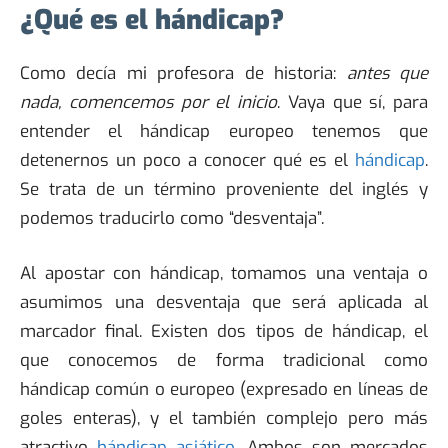
¿Qué es el hándicap?
Como decía mi profesora de historia:
antes que
nada, comencemos por el inicio
. Vaya que sí, para
entender el hándicap europeo tenemos que
detenernos un poco a conocer qué es el
hándicap
.
Se trata de un término proveniente del inglés y
podemos traducirlo como “desventaja”.
Al apostar con hándicap, tomamos una ventaja o
asumimos una desventaja que será aplicada al
marcador final. Existen dos tipos de hándicap, el
que conocemos de forma tradicional como
hándicap común o europeo (expresado en líneas de
goles enteras), y el también complejo pero más
atractivo
hándicap asiático
. Ambos son mercados