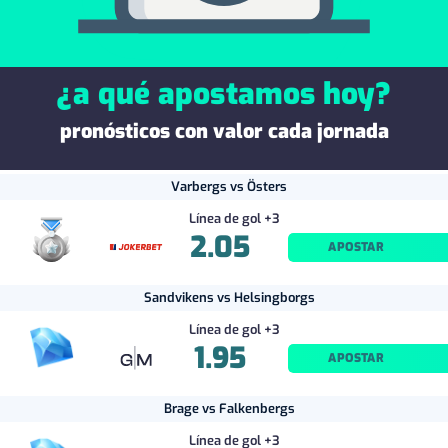
¿a qué apostamos hoy?
pronósticos con valor cada jornada
Varbergs vs Östers
Línea de gol +3
2.05
APOSTAR
Sandvikens vs Helsingborgs
Línea de gol +3
1.95
APOSTAR
Brage vs Falkenbergs
Línea de gol +3