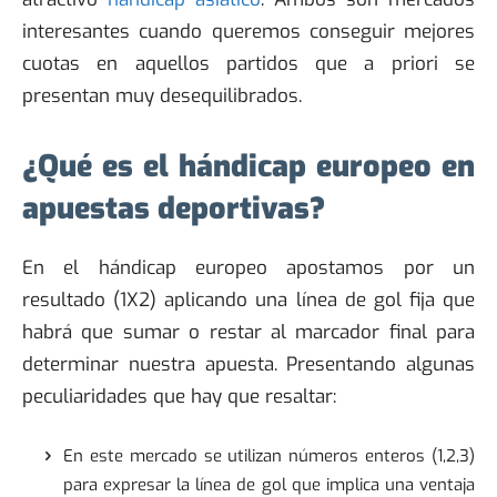
interesantes cuando queremos conseguir mejores
cuotas en aquellos partidos que a priori se
presentan muy desequilibrados.
¿Qué es el hándicap europeo en
apuestas deportivas?
En el hándicap europeo apostamos por un
resultado (1X2) aplicando una línea de gol fija que
habrá que sumar o restar al marcador final para
determinar nuestra apuesta. Presentando algunas
peculiaridades que hay que resaltar:
En este mercado se utilizan números enteros (1,2,3)
para expresar la línea de gol que implica una ventaja