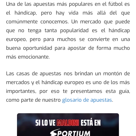
Una de las apuestas más populares en el fútbol es
el hándicap, pero hay vida más allá del que
comúnmente conocemos. Un mercado que puede
que no tenga tanta popularidad es el hándicap
europeo, pero para muchos se convierte en una
buena oportunidad para apostar de forma mucho
más emocionante.
Las casas de apuestas nos brindan un montón de
mercados y el hándicap europeo es uno de los más
importantes, por eso te presentamos esta guía,
como parte de nuestro
glosario de apuestas
.