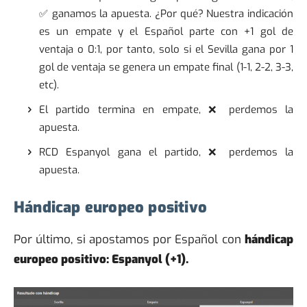
✅ ganamos la apuesta. ¿Por qué? Nuestra indicación
es un empate y el Español parte con +1 gol de
ventaja o 0:1, por tanto, solo si el Sevilla gana por 1
gol de ventaja se genera un empate final (1-1, 2-2, 3-3,
etc).
El partido termina en empate, ❌ perdemos la
apuesta.
RCD Espanyol gana el partido, ❌ perdemos la
apuesta.
Hándicap europeo positivo
Por último, si apostamos por Español con
hándicap
europeo positivo: Espanyol (+1).