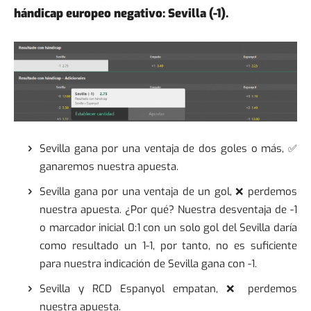
hándicap europeo negativo: Sevilla (-1).
Sevilla gana por una ventaja de dos goles o más, ✅
ganaremos nuestra apuesta.
Sevilla gana por una ventaja de un gol, ❌ perdemos
nuestra apuesta. ¿Por qué? Nuestra desventaja de -1
o marcador inicial 0:1 con un solo gol del Sevilla daría
como resultado un 1-1, por tanto, no es suficiente
para nuestra indicación de Sevilla gana con -1.
Sevilla y RCD Espanyol empatan, ❌ perdemos
nuestra apuesta.