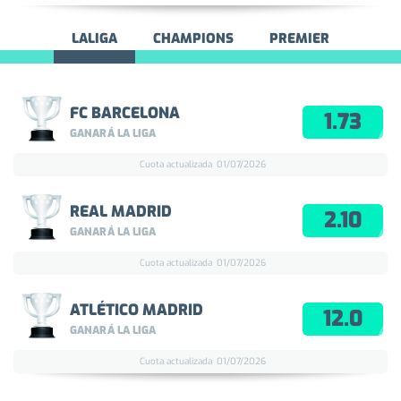
LALIGA
CHAMPIONS
PREMIER
FC BARCELONA
1.73
GANARÁ LA LIGA
Cuota actualizada
01/07/2026
REAL MADRID
2.10
GANARÁ LA LIGA
Cuota actualizada
01/07/2026
ATLÉTICO MADRID
12.0
GANARÁ LA LIGA
Cuota actualizada
01/07/2026