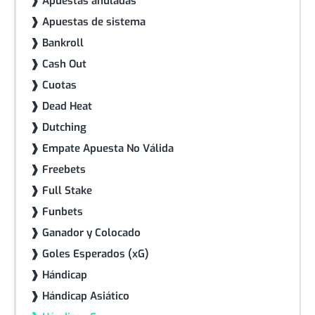
❱ Apuestas anuladas
❱ Apuestas de sistema
❱ Bankroll
❱ Cash Out
❱ Cuotas
❱ Dead Heat
❱ Dutching
❱ Empate Apuesta No Válida
❱ Freebets
❱ Full Stake
❱ Funbets
❱ Ganador y Colocado
❱ Goles Esperados (xG)
❱ Hándicap
❱ Hándicap Asiático