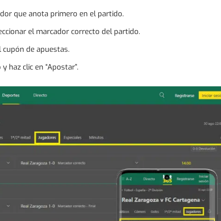
ador que anota primero en el partido.
eccionar el marcador correcto del partido.
al cupón de apuestas.
y haz clic en “Apostar”.