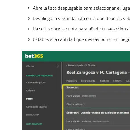
Abre la lista desplegable para seleccionar el jug
Despliega la segunda lista en la que deberás sel
Haz clic sobre la cuota para añadir tu selección 
Establece la cantidad que deseas poner en juego 