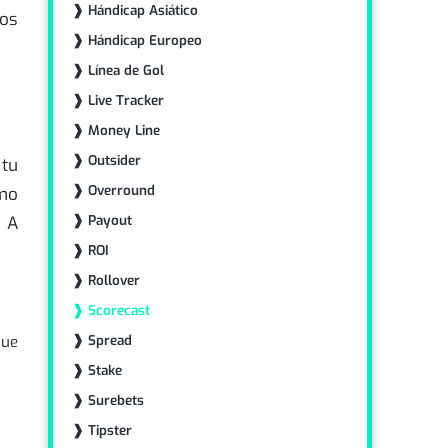
❱ Hándicap Asiático
mos
❱ Hándicap Europeo
❱ Línea de Gol
❱ Live Tracker
❱ Money Line
❱ Outsider
 tu
❱ Overround
mo
❱ Payout
. A
❱ ROI
❱ Rollover
❱ Scorecast
❱ Spread
que
❱ Stake
❱ Surebets
❱ Tipster