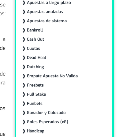
❱ Apuestas a largo plazo
 se
❱ Apuestas anuladas
os:
❱ Apuestas de sistema
❱ Bankroll
s a
❱ Cash Out
 de
❱ Cuotas
❱ Dead Heat
❱ Dutching
 de
❱ Empate Apuesta No Válida
ara
❱ Freebets
❱ Full Stake
❱ Funbets
mos
❱ Ganador y Colocado
❱ Goles Esperados (xG)
❱ Hándicap
que