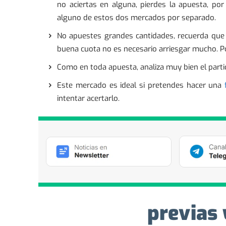
no aciertas en alguna, pierdes la apuesta, po
alguno de estos dos mercados por separado.
No apuestes grandes cantidades, recuerda que 
buena cuota no es necesario arriesgar mucho. P
Como en toda apuesta, analiza muy bien el partid
Este mercado es ideal si pretendes hacer una
intentar acertarlo.
previas 