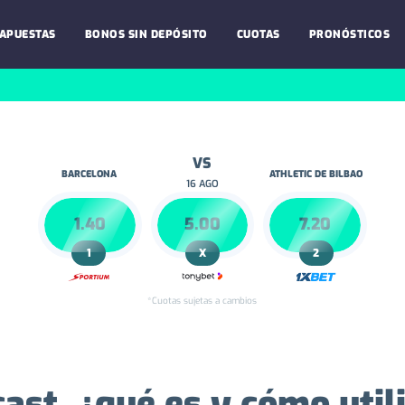
 APUESTAS
BONOS SIN DEPÓSITO
CUOTAS
PRONÓSTICOS
VS
BARCELONA
ATHLETIC DE BILBAO
16 AGO
1.40
5.00
7.20
1
X
2
*Cuotas sujetas a cambios
ast, ¿qué es y cómo util