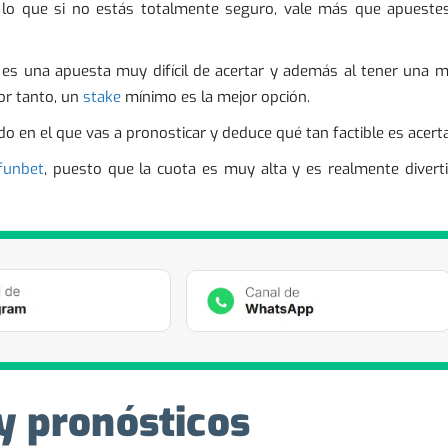
r lo que si no estás totalmente seguro, vale más que apueste
es una apuesta muy difícil de acertar y además al tener una 
or tanto, un
stake
mínimo es la mejor opción.
o en el que vas a pronosticar y deduce qué tan factible es acerta
funbet
, puesto que la cuota es muy alta y es realmente divert
y pronósticos