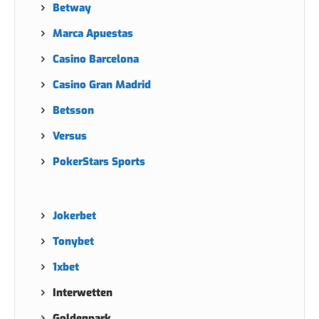
Betway
Marca Apuestas
Casino Barcelona
Casino Gran Madrid
Betsson
Versus
PokerStars Sports
Jokerbet
Tonybet
1xbet
Interwetten
Goldenpark