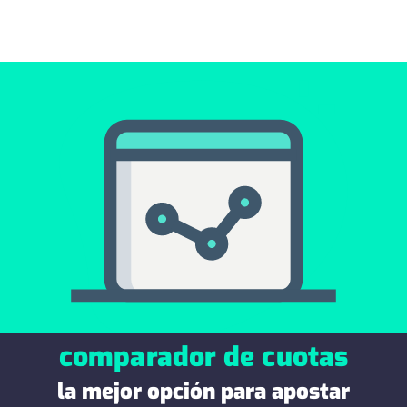
comparador de cuotas
la mejor opción para apostar