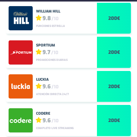
WILLIAM HILL
9.8
200€
/10
FUNCIONES ESTRELLA
SPORTIUM
9.7
200€
/10
PROMOCIONES DIARIAS
LUCKIA
9.6
200€
/10
ATENCIÓN DIRECTA 24/7
CODERE
9.6
200€
/10
COMPLETO LIVE STREAMING