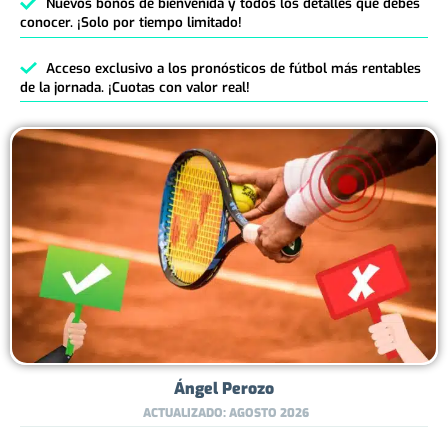
Nuevos bonos de bienvenida y todos los detalles que debes
conocer. ¡Solo por tiempo limitado!
Acceso exclusivo a los pronósticos de fútbol más rentables
de la jornada. ¡Cuotas con valor real!
Ángel Perozo
ACTUALIZADO:
AGOSTO 2026