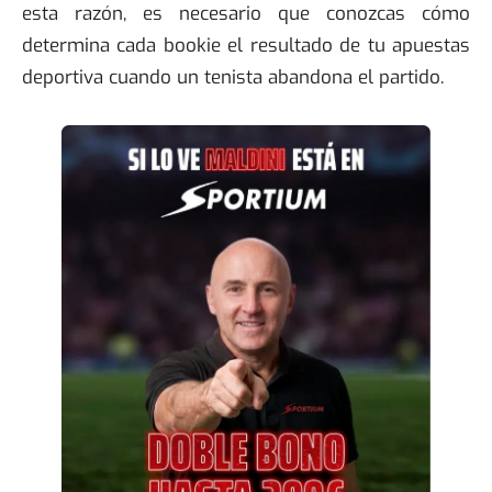
esta razón, es necesario que conozcas cómo
determina cada bookie el resultado de tu apuestas
deportiva cuando un tenista abandona el partido.