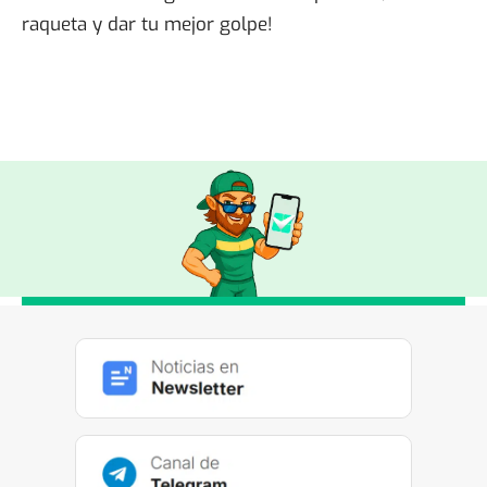
raqueta y dar tu mejor golpe!