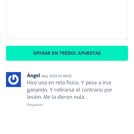
Comentario:
Ángel
May. 2025 En 08:02
Hice una en reta físico. Y pese a irse
ganando. Y retirarse el contrario por
lesión. Me la dieron nula…
Respuesta