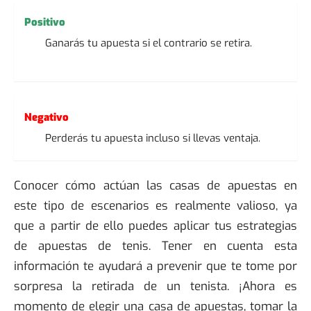
Positivo
Ganarás tu apuesta si el contrario se retira.
Negativo
Perderás tu apuesta incluso si llevas ventaja.
Conocer cómo actúan las casas de apuestas en
este tipo de escenarios es realmente valioso, ya
que a partir de ello puedes aplicar tus estrategias
de apuestas de tenis. Tener en cuenta esta
información te ayudará a prevenir que te tome por
sorpresa la retirada de un tenista. ¡Ahora es
momento de elegir una casa de apuestas, tomar la