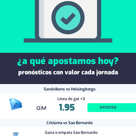
¿a qué apostamos hoy?
pronósticos con valor cada jornada
Sandvikens vs Helsingborgs
Línea de gol +3
1.95
APOSTAR
Criciúma vs Sao Bernardo
Gana o empata Sao Bernardo