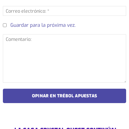
C
e
*
Guardar para la próxima vez.
Comentario: