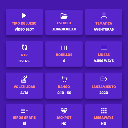
ESTUDIO
TIPO DE JUEGO
TEMÁTICA
THUNDERKICK
VÍDEO SLOT
AVENTURAS
RODILLOS
LÍNEAS
RTP
6
4.096 WAYS
96.14%
VOLATILIDAD
RANGO
LANZAMIENTO
ALTA
0.10 - 5€
2020
GIROS GRATIS
JACKPOT
MEGAWAYS
SÍ
NO
NO