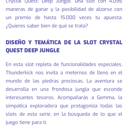
Crystal Quest: Deep Jungle, una slot con 4.096
maneras de ganar y la posibilidad de alzarse con
un premio de hasta 15.000 veces tu apuesta.
¿Quieres saber bien de qué se trata?
DISEÑO Y TEMÁTICA DE LA SLOT CRYSTAL
QUEST DEEP JUNGLE
En esta slot repleta de funcionalidades especiales,
Thunderkick nos invita a meternos de lleno en el
mundo de las piedras preciosas. La aventura se
desarrolla en una frondosa jungla que esconde
interesantes tesoros. Acompañarás a Gemma, la
simpática exploradora que protagoniza todas las
slots de esta serie, en la búsqueda de lo que el
juego tiene para ti.