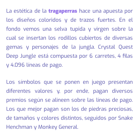
La estética de la
tragaperras
hace una apuesta por
los diseños coloridos y de trazos fuertes. En el
fondo vemos una selva tupida y virgen sobre la
cual se insertan los rodillos cubiertos de diversas
gemas y personajes de la jungla. Crystal Quest
Deep Jungle está compuesta por 6 carretes, 4 filas
y 4.096 líneas de pago.
Los símbolos que se ponen en juego presentan
diferentes valores y, por ende, pagan diversos
premios según se alineen sobre las líneas de pago.
Los que mejor pagan son los de piedras preciosas,
de tamaños y colores distintos, seguidos por Snake
Henchman y Monkey General.