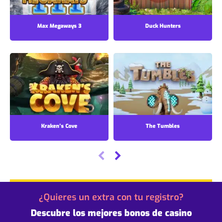
Max Megaways 3
Duck Hunters
Kraken’s Cove
The Tumbles
¿Quieres un extra con tu registro?
Descubre los mejores bonos de casino