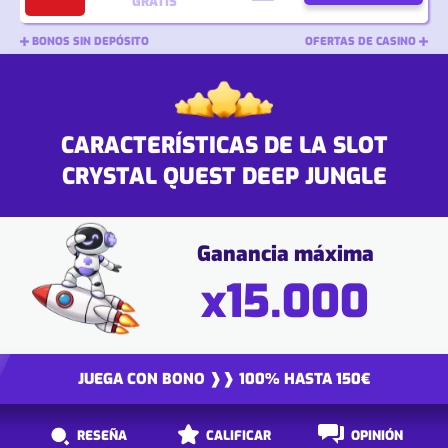
GRATIS
BONOS SIN DEPÓSITO
OFERTAS DE CASINO
CARACTERÍSTICAS DE LA SLOT
CRYSTAL QUEST DEEP JUNGLE
Ganancia máxima
x15.000
JUEGA CON BONO ❱❱ 100% HASTA 150€
RESEÑA
CALIFICAR
OPINIÓN