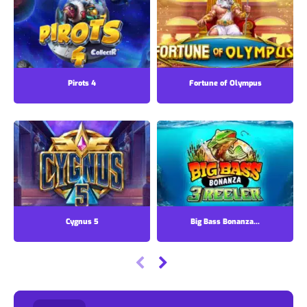
Pirots 4
Fortune of Olympus
Cygnus 5
Big Bass Bonanza...