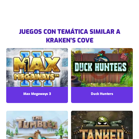
JUEGOS CON TEMÁTICA SIMILAR A
KRAKEN’S COVE
Max Megaways 3
Duck Hunters