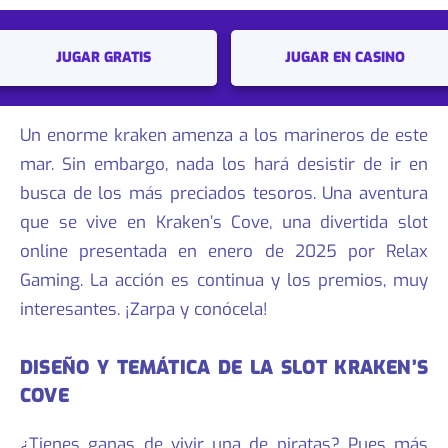
JUGAR GRATIS
JUGAR EN CASINO
Un enorme kraken amenza a los marineros de este
mar. Sin embargo, nada los hará desistir de ir en
busca de los más preciados tesoros. Una aventura
que se vive en Kraken’s Cove, una divertida slot
online presentada en enero de 2025 por Relax
Gaming. La acción es continua y los premios, muy
interesantes. ¡Zarpa y conócela!
DISEÑO Y TEMÁTICA DE LA SLOT KRAKEN’S
COVE
¿Tienes ganas de vivir una de piratas? Pues más