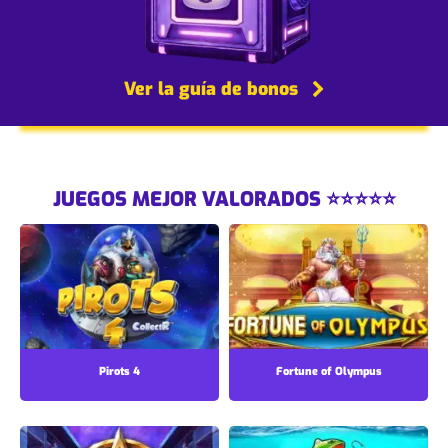
Ver la guía de bonos
JUEGOS MEJOR VALORADOS ⭐⭐⭐⭐⭐
Pirots 4
Fortune of Olympus