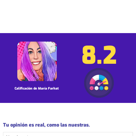
8.2
Calificación de
María Farhat
Tu opinión es real, como las nuestras.
N