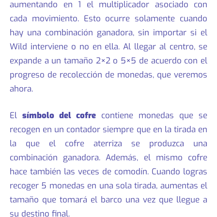
aumentando en 1 el multiplicador asociado con
cada movimiento. Esto ocurre solamente cuando
hay una combinación ganadora, sin importar si el
Wild interviene o no en ella. Al llegar al centro, se
expande a un tamaño 2×2 o 5×5 de acuerdo con el
progreso de recolección de monedas, que veremos
ahora.
El
símbolo del cofre
contiene monedas que se
recogen en un contador siempre que en la tirada en
la que el cofre aterriza se produzca una
combinación ganadora. Además, el mismo cofre
hace también las veces de comodín. Cuando logras
recoger 5 monedas en una sola tirada, aumentas el
tamaño que tomará el barco una vez que llegue a
su destino final.