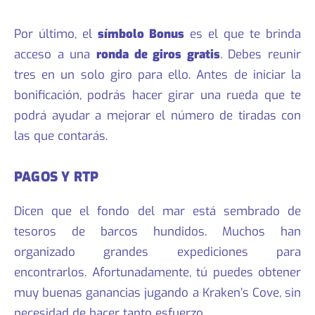
Por último, el
símbolo Bonus
es el que te brinda
acceso a una
ronda de giros gratis
. Debes reunir
tres en un solo giro para ello. Antes de iniciar la
bonificación, podrás hacer girar una rueda que te
podrá ayudar a mejorar el número de tiradas con
las que contarás.
PAGOS Y RTP
Dicen que el fondo del mar está sembrado de
tesoros de barcos hundidos. Muchos han
organizado grandes expediciones para
encontrarlos. Afortunadamente, tú puedes obtener
muy buenas ganancias jugando a Kraken’s Cove, sin
necesidad de hacer tanto esfuerzo.