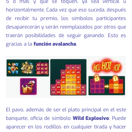
5 o más y que se toquen, ya sea vertical u
horizontalmente. Cada vez que eso suceda, después
de recibir tu premio, los símbolos participantes
desaparecerán y serán reemplazados por otros que
traerán posibilidades de seguir ganando. Esto es
gracias a la
función avalancha
.
El pavo, además de ser el plato principal en el este
banquete, oficia de símbolo
Wild Explosivo
. Puede
aparecer en los rodillos en cualquier tirada y hacer