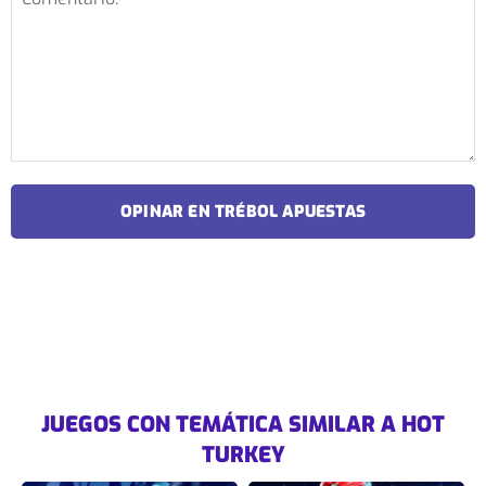
Comentario:
JUEGOS CON TEMÁTICA SIMILAR A
HOT
TURKEY