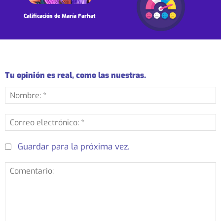
Calificación de
María Farhat
Tu opinión es real, como las nuestras.
N
*
C
e
*
Guardar para la próxima vez.