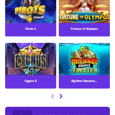
Pirots 4
Fortune of Olympus
Cygnus 5
Big Bass Bonanza...