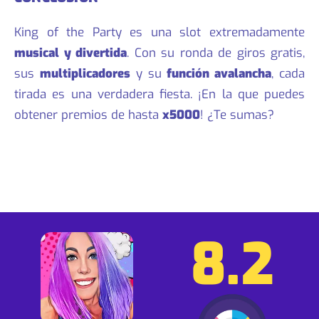
King of the Party es una slot extremadamente
musical y divertida
. Con su ronda de giros gratis,
sus
multiplicadores
y su
función avalancha
, cada
tirada es una verdadera fiesta. ¡En la que puedes
obtener premios de hasta
x5000
! ¿Te sumas?
8.2