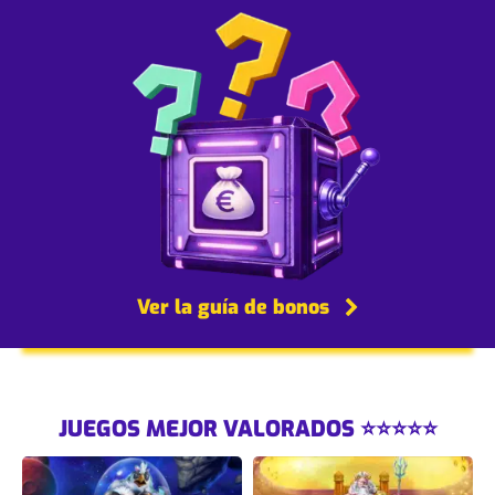
Ver la guía de bonos
JUEGOS MEJOR VALORADOS ⭐⭐⭐⭐⭐