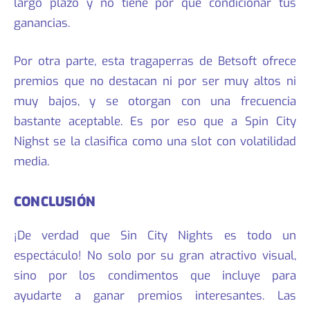
largo plazo y no tiene por qué condicionar tus
ganancias.
Por otra parte, esta tragaperras de Betsoft ofrece
premios que no destacan ni por ser muy altos ni
muy bajos, y se otorgan con una frecuencia
bastante aceptable. Es por eso que a Spin City
Nighst se la clasifica como una slot con volatilidad
media.
CONCLUSIÓN
¡De verdad que Sin City Nights es todo un
espectáculo! No solo por su gran atractivo visual,
sino por los condimentos que incluye para
ayudarte a ganar premios interesantes. Las