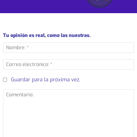
Tu opinión es real, como las nuestras.
N
*
C
e
*
Guardar para la próxima vez.