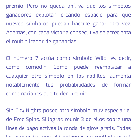
premio. Pero no queda ahí, ya que los símbolos
ganadores explotan creando espacio para que
nuevos símbolos puedan hacerte ganar otra vez.
Además, con cada victoria consecutiva se acrecienta
el multiplicador de ganancias.
El número 7 actúa como símbolo Wild, es decir,
como comodín. Como puede reemplazar a
cualquier otro símbolo en los rodillos, aumenta
notablemente tus probabilidades de formar
combinaciones que te den premio.
Sin City Nights posee otro símbolo muy especial: el
de Free Spins. Si logras reunir 3 de ellos sobre una
línea de pago activas la ronda de giros gratis. Todas