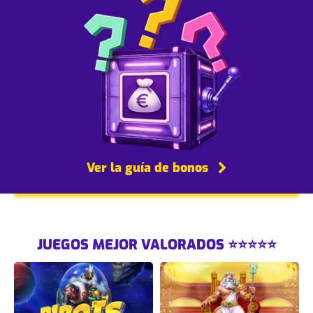
Ver la guía de bonos
JUEGOS MEJOR VALORADOS ⭐⭐⭐⭐⭐