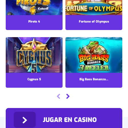
Pirots 4
Fortune of Olympus
Cygnus 5
Big Bass Bonanza...
JUGAR EN CASINO