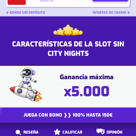
GRATIS
BONOS SIN DEPÓSITO
OFERTAS DE CASINO
CARACTERÍSTICAS DE LA SLOT
SIN
CITY NIGHTS
Ganancia máxima
x5.000
JUEGA CON BONO ❱❱ 100% HASTA 150€
RESEÑA
CALIFICAR
OPINIÓN