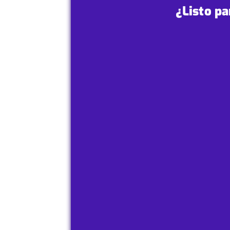
¿Listo pa