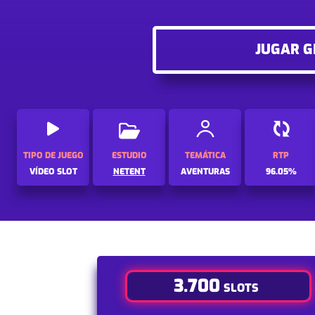
JUGAR G
TIPO DE JUEGO
ESTUDIO
TEMÁTICA
RTP
VÍDEO SLOT
NETENT
AVENTURAS
96.05%
3.700
SLOTS