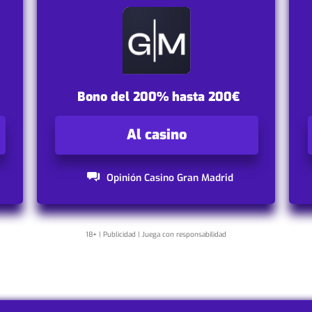
Bono del
200% hasta 200€
Al casino
Opinión Casino Gran Madrid
18+ | Publicidad | Juega con responsabilidad