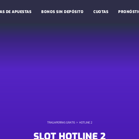
AS DE APUESTAS
BONOS SIN DEPÓSITO
CUOTAS
PRONÓSTI
TRAGAPERRAS GRATIS
HOTLINE 2
SLOT
HOTLINE 2