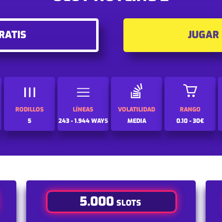
RATIS
JUGAR 
RODILLOS
LÍNEAS
VOLATILIDAD
RANGO
5
243 - 1.944 WAYS
MEDIA
0.10 - 30€
5.000
SLOTS