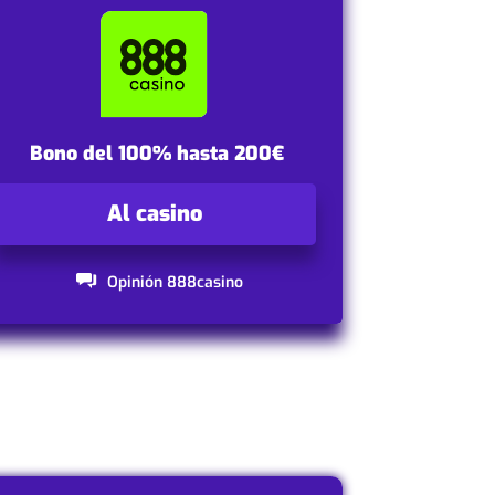
Bono del
100% hasta 200€
Al casino
Opinión 888casino