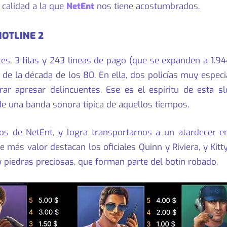
 calidad a la que
NetEnt
nos tiene acostumbrados.
HOTLINE 2
es, 3 filas y 243 líneas de pago (que se expanden a 1.94
de la década de los 80. En ella, dos policías muy especia
ar apresar delincuentes. Ese es el espíritu de esta s
de una banda sonora típica de aquellos tiempos.
s de NetEnt, y logra transportarnos a un atardecer en
e más valor destacan los oficiales Quinn y Riviera, y Kit
 piedras preciosas, que forman parte del botín robado.