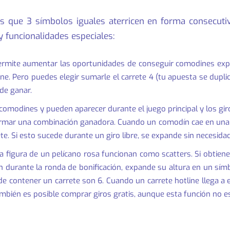
 que 3 símbolos iguales aterricen en forma consecutiva
 funcionalidades especiales:
permite aumentar las oportunidades de conseguir comodines expa
ine. Pero puedes elegir sumarle el carrete 4 (tu apuesta se duplica
de ganar.
modines y pueden aparecer durante el juego principal y los giros 
ormar una combinación ganadora. Cuando un comodín cae en una h
te. Si esto sucede durante un giro libre, se expande sin necesida
a figura de un pelícano rosa funcionan como scatters. Si obtienes
ín durante la ronda de bonificación, expande su altura en un sí
contener un carrete son 6. Cuando un carrete hotline llega a es
 También es posible comprar giros gratis, aunque esta función no e