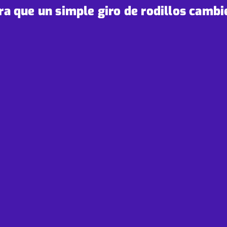
ra que un simple giro de rodillos cambi