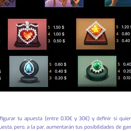
gurar tu apuesta (entre 0,10€ y 30€) y definir si quiere
uesta, pero, a la par, aumentarán tus posibilidades de gan