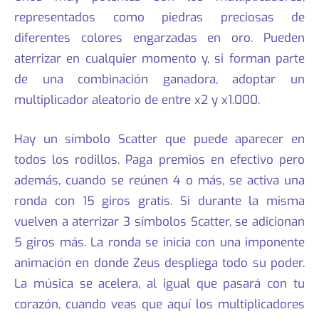
representados como piedras preciosas de
diferentes colores engarzadas en oro. Pueden
aterrizar en cualquier momento y, si forman parte
de una combinación ganadora, adoptar un
multiplicador aleatorio de entre x2 y x1.000.
Hay un símbolo Scatter que puede aparecer en
todos los rodillos. Paga premios en efectivo pero
además, cuando se reúnen 4 o más, se activa una
ronda con 15 giros gratis. Si durante la misma
vuelven a aterrizar 3 símbolos Scatter, se adicionan
5 giros más. La ronda se inicia con una imponente
animación en donde Zeus despliega todo su poder.
La música se acelera, al igual que pasará con tu
corazón, cuando veas que aquí los multiplicadores