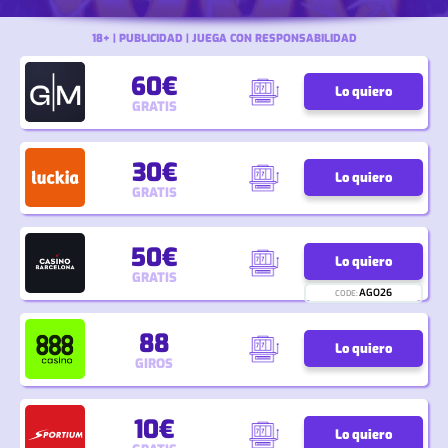
18+ | PUBLICIDAD | JUEGA CON RESPONSABILIDAD
60€
Lo quiero
GRATIS
30€
Lo quiero
GRATIS
50€
Lo quiero
GRATIS
AGO26
CODE:
88
Lo quiero
GIROS
10€
Lo quiero