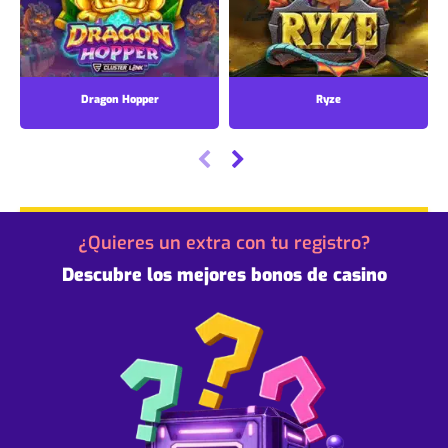
Dragon Hopper
Ryze
¿Quieres un extra con tu registro?
Descubre los mejores bonos de casino