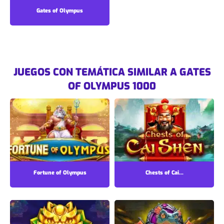
Gates of Olympus
JUEGOS CON TEMÁTICA SIMILAR A
GATES
OF OLYMPUS 1000
Fortune of Olympus
Chests of Cai...