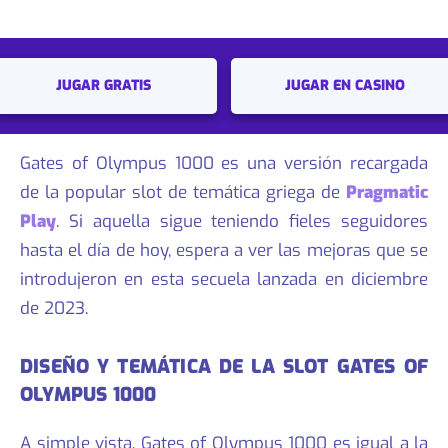
JUGAR GRATIS
JUGAR EN CASINO
Gates of Olympus 1000 es una versión recargada
de la popular slot de temática griega de
Pragmatic
Play
. Si aquella sigue teniendo fieles seguidores
hasta el día de hoy, espera a ver las mejoras que se
introdujeron en esta secuela lanzada en diciembre
de 2023.
DISEÑO Y TEMÁTICA DE LA SLOT GATES OF
OLYMPUS 1000
A simple vista, Gates of Olympus 1000 es igual a la