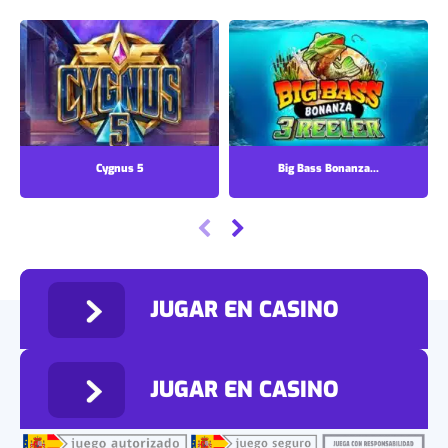
Cygnus 5
Big Bass Bonanza...
JUGAR EN CASINO
JUGAR EN CASINO