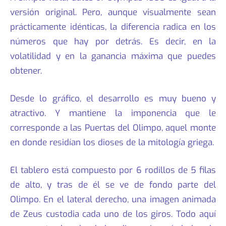
versión original. Pero, aunque visualmente sean
prácticamente idénticas, la diferencia radica en los
números que hay por detrás. Es decir, en la
volatilidad y en la ganancia máxima que puedes
obtener.
Desde lo gráfico, el desarrollo es muy bueno y
atractivo. Y mantiene la imponencia que le
corresponde a las Puertas del Olimpo, aquel monte
en donde residían los dioses de la mitología griega.
El tablero está compuesto por 6 rodillos de 5 filas
de alto, y tras de él se ve de fondo parte del
Olimpo. En el lateral derecho, una imagen animada
de Zeus custodia cada uno de los giros. Todo aquí