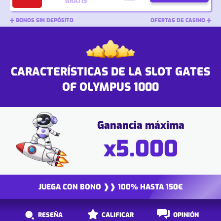
GRATIS
BONOS SIN DEPÓSITO
OFERTAS DE CASINO
CARACTERÍSTICAS DE LA SLOT
GATES
OF OLYMPUS 1000
Ganancia máxima
x5.000
JUEGA CON BONO ❱❱ 100% HASTA 150€
RESEÑA
CALIFICAR
OPINIÓN