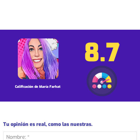
8.7
Calificación de
María Farhat
Tu opinión es real, como las nuestras.
N