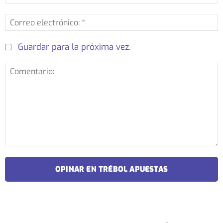
*
C
e
*
Guardar para la próxima vez.
Comentario: