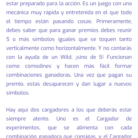
estar preparado para la acción. Es un juego con una
mecánica muy rápida y entretenida en el que todo
el tiempo están pasando cosas. Primeramente,
debes saber que para ganar premios debes reunir
5 o más símbolos iguales que se toquen tanto
verticalmente como horizontalmente. Y no contarás
con la ayuda de un Wild, ¡sino de 5! Funcionan
como comodines y hacen más fácil formar
combinaciones ganadoras. Una vez que pagan su
premio, estas desaparecen y dan lugar a nuevos
símbolos.
Hay aquí dos cargadores a los que deberás estar
siempre atento. Uno es el Cargador de
experimentos, que se alimenta con cada
combinación ganadora que consigas, y el Cargador