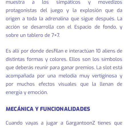
muestra a los simpáticos y movedizos
protagonistas del juego y la explosión que da
origen a toda la adrenalina que sigue después. La
acción se desarrolla con el Espacio de fondo, y
sobre un tablero de 7×7.
Es allí por donde desfilan e interactúan 10 aliens de
distintas formas y colores. Ellos son los símbolos
que deberás reunir para ganar premios. La slot está
acompañada por una melodía muy vertiginosa y
por muchos efectos visuales que la llenan de
energía y emoción.
MECÁNICA Y FUNCIONALIDADES
Cuando vayas a jugar a GargantoonZ tienes que