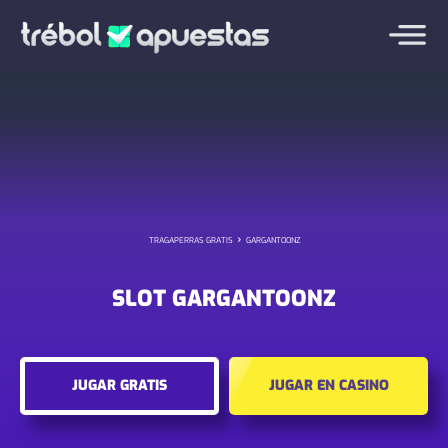
TRAGAPERRAS GRATIS
GARGANTOONZ
SLOT
GARGANTOONZ
JUGAR GRATIS
JUGAR EN CASINO