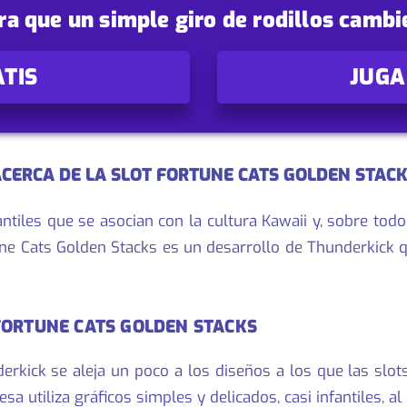
ra que un simple giro de rodillos cambi
TIS
JUGA
CERCA DE LA SLOT
FORTUNE CATS GOLDEN STAC
antiles que se asocian con la cultura Kawaii y, sobre tod
tune Cats Golden Stacks es un desarrollo de Thunderkick qu
 FORTUNE CATS GOLDEN STACKS
erkick se aleja un poco a los diseños a los que las sl
a utiliza gráficos simples y delicados, casi infantiles, al