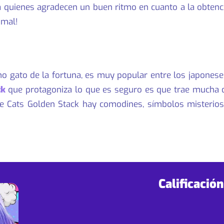
ra quienes agradecen un buen ritmo en cuanto a la obtenc
 mal!
 gato de la fortuna, es muy popular entre los japonese
ck
que protagoniza lo que es seguro es que trae mucha d
ne Cats Golden Stack hay comodines, símbolos misterios
Calificació