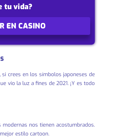
e tu vida?
R EN CASINO
KS
o, si crees en los símbolos japoneses de
e vio la luz a fines de 2021. ¡Y es todo
ots modernas nos tienen acostumbrados.
 mejor estilo cartoon.