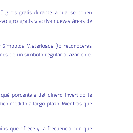
0 giros gratis durante la cual se ponen
vo giro gratis y activa nuevas áreas de
 Símbolos Misteriosos (lo reconocerás
nes de un símbolo regular al azar en el
ué porcentaje del dinero invertido le
tico medido a largo plazo. Mientras que
mios que ofrece y la frecuencia con que