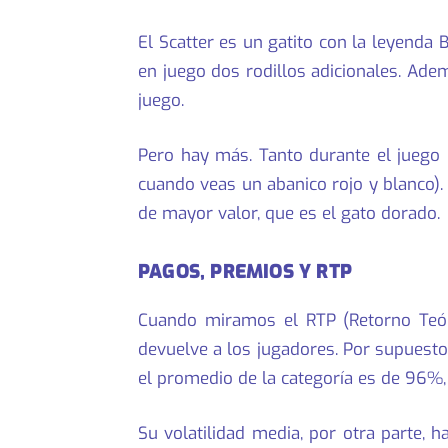
El Scatter es un gatito con la leyenda
en juego dos rodillos adicionales. Ade
juego.
Pero hay más. Tanto durante el juego
cuando veas un abanico rojo y blanco).
de mayor valor, que es el gato dorado.
PAGOS, PREMIOS Y RTP
Cuando miramos el RTP (Retorno Teóri
devuelve a los jugadores. Por supuesto
el promedio de la categoría es de 96%,
Su volatilidad media, por otra parte, 