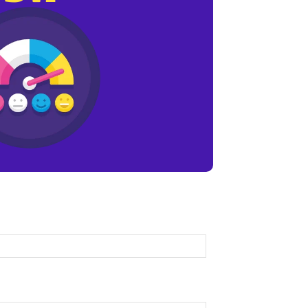
Correo
electrónico:
*