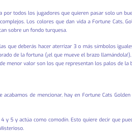
ida por todos los jugadores que quieren pasar solo un buen
omplejos. Los colores que dan vida a Fortune Cats, Go
tacan sobre un fondo turquesa.
las que deberás hacer aterrizar 3 o más símbolos igual
dorado de la fortuna (¡el que mueve el brazo llamándola!)
de menor valor son los que representan los palos de la ba
 acabamos de mencionar, hay en Fortune Cats Golden St
3, 4 y 5 y actúa como comodín. Esto quiere decir que pu
Misterioso.