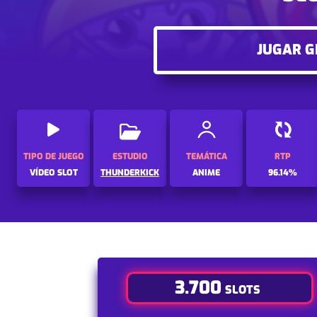
JUGAR G
TIPO DE JUEGO
ESTUDIO
TEMÁTICA
RTP
VÍDEO SLOT
THUNDERKICK
ANIME
96.14%
3.700
SLOTS