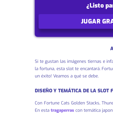
¿Listo pa
JUGAR GRA
A
Si te gustan las imágenes tiernas e inf
la fortuna, esta slot te encantará. For
un éxito! Veamos a qué se debe.
DISEÑO Y TEMÁTICA DE LA SLOT
Con Fortune Cats Golden Stacks, Thund
En esta
tragaperras
con temática japones