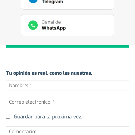
Tu opinión es real, como las nuestras.
No
*
Co
el
*
Guardar para la próxima vez.