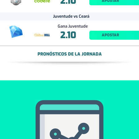
2.10
APOSTAR
Juventude vs Ceará
Gana Juventude
2.10
APOSTAR
PRONÓSTICOS DE LA JORNADA