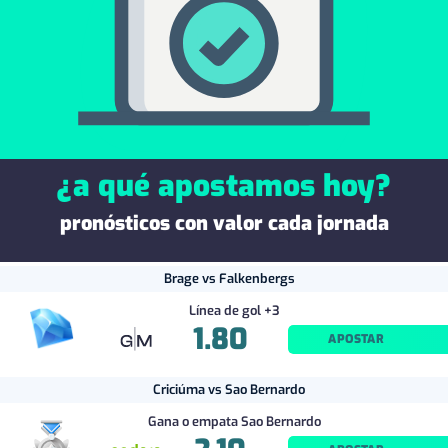
¿a qué apostamos hoy?
pronósticos con valor cada jornada
Brage vs Falkenbergs
Línea de gol +3
1.80
APOSTAR
Criciúma vs Sao Bernardo
Gana o empata Sao Bernardo