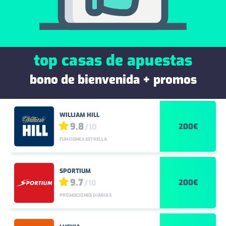
top casas de apuestas
bono de bienvenida + promos
WILLIAM HILL
9.8
200€
/10
FUNCIONES ESTRELLA
SPORTIUM
9.7
200€
/10
PROMOCIONES DIARIAS