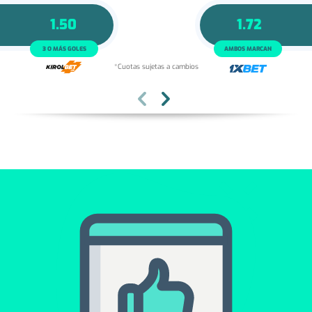
1.50
1.72
3 O MÁS GOLES
AMBOS MARCAN
*Cuotas sujetas a cambios