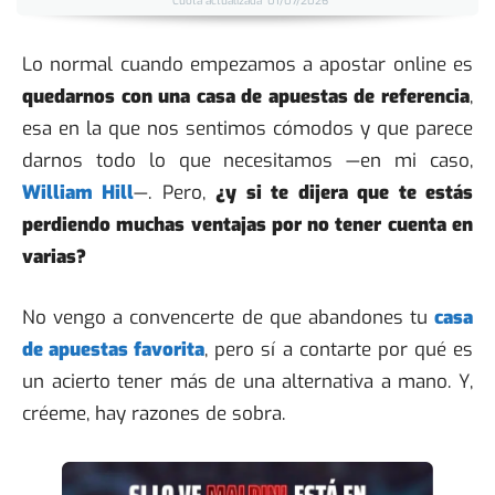
Cuota actualizada
01/07/2026
Lo normal cuando empezamos a apostar online es
quedarnos con una casa de apuestas de referencia
,
esa en la que nos sentimos cómodos y que parece
darnos todo lo que necesitamos —en mi caso,
William Hill
—. Pero,
¿y si te dijera que te estás
perdiendo muchas ventajas por no tener cuenta en
varias?
No vengo a convencerte de que abandones tu
casa
de apuestas favorita
, pero sí a contarte por qué es
un acierto tener más de una alternativa a mano. Y,
créeme, hay razones de sobra.