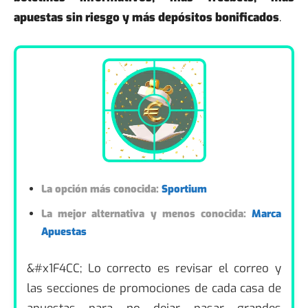
apuestas sin riesgo y más depósitos bonificados
.
La opción más conocida:
Sportium
La mejor alternativa y menos conocida:
Marca
Apuestas
&#x1F4CC; Lo correcto es revisar el correo y
las secciones de promociones de cada casa de