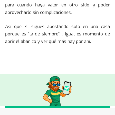
para cuando haya valor en otro sitio y poder
aprovecharlo sin complicaciones.
Así que, si sigues apostando solo en una casa
porque es “la de siempre”… igual es momento de
abrir el abanico y ver qué más hay por ahí.