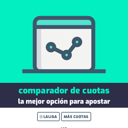
comparador de cuotas
la mejor opción para apostar
LALIGA
MÁS CUOTAS