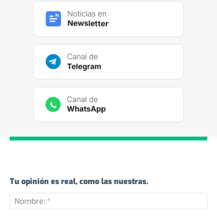
Tu opinión es real, como las nuestras.
No
*