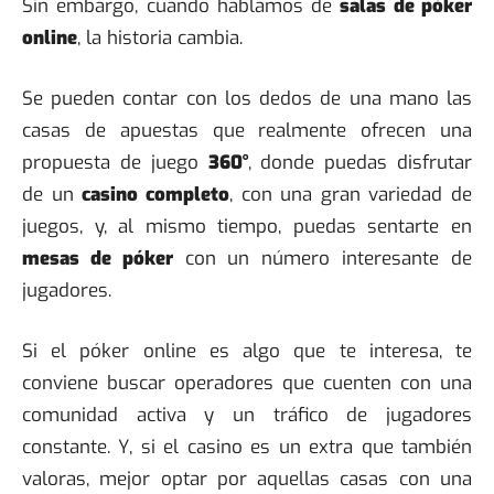
Sin embargo, cuando hablamos de
salas de póker
online
, la historia cambia.
Se pueden contar con los dedos de una mano las
casas de apuestas que realmente ofrecen una
propuesta de juego
360°
, donde puedas disfrutar
de un
casino completo
, con una gran variedad de
juegos, y, al mismo tiempo, puedas sentarte en
mesas de póker
con un número interesante de
jugadores.
Si el póker online es algo que te interesa, te
conviene buscar operadores que cuenten con una
comunidad activa y un tráfico de jugadores
constante. Y, si el casino es un extra que también
valoras, mejor optar por aquellas casas con una