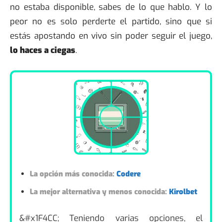
no estaba disponible, sabes de lo que hablo. Y lo
peor no es solo perderte el partido, sino que si
estás apostando en vivo sin poder seguir el juego,
lo haces a ciegas
.
La opción más conocida:
Codere
La mejor alternativa y menos conocida:
Kirolbet
&#x1F4CC; Teniendo varias opciones, el