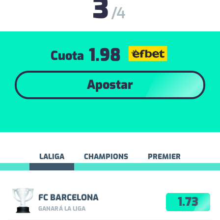
3
/4
1.98
Cuota
Apostar
LALIGA
CHAMPIONS
PREMIER
FC BARCELONA
1.73
GANARÁ LA LIGA