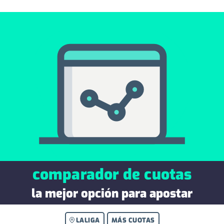
comparador de cuotas
la mejor opción para apostar
LALIGA
MÁS CUOTAS