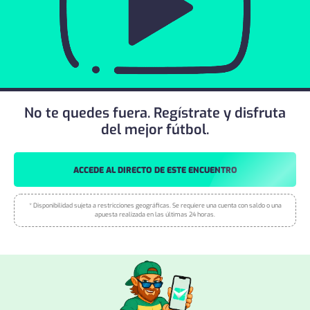
No te quedes fuera. Regístrate y disfruta
del mejor fútbol.
ACCEDE AL DIRECTO DE ESTE ENCUENTRO
* Disponibilidad sujeta a restricciones geográficas. Se requiere una cuenta con saldo o una
apuesta realizada en las últimas 24 horas.