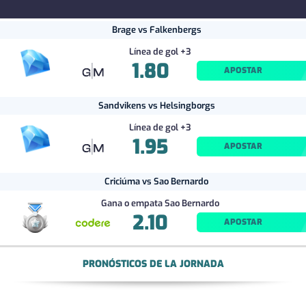
Brage vs Falkenbergs
Línea de gol +3
1.80
APOSTAR
Sandvikens vs Helsingborgs
Línea de gol +3
1.95
APOSTAR
Criciúma vs Sao Bernardo
Gana o empata Sao Bernardo
2.10
APOSTAR
PRONÓSTICOS DE LA JORNADA