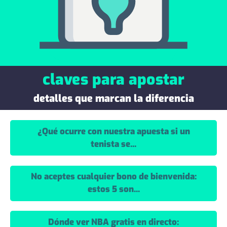
claves para apostar
detalles que marcan la diferencia
¿Qué ocurre con nuestra apuesta si un
tenista se...
No aceptes cualquier bono de bienvenida:
estos 5 son...
Dónde ver NBA gratis en directo: