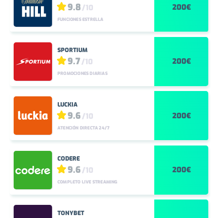
9.8
200€
/10
FUNCIONES ESTRELLA
SPORTIUM
9.7
200€
/10
PROMOCIONES DIARIAS
LUCKIA
9.6
200€
/10
ATENCIÓN DIRECTA 24/7
CODERE
9.6
200€
/10
COMPLETO LIVE STREAMING
TONYBET