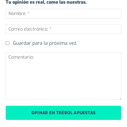
Tu opinión es real, como las nuestras.
No
*
Co
el
*
Guardar para la próxima vez.
Comentario: