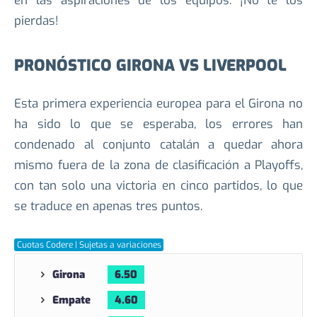
en las aspiraciones de los equipos. ¡No te los
pierdas!
PRONÓSTICO GIRONA VS LIVERPOOL
Esta primera experiencia europea para el Girona no
ha sido lo que se esperaba, los errores han
condenado al conjunto catalán a quedar ahora
mismo fuera de la zona de clasificación a Playoffs,
con tan solo una victoria en cinco partidos, lo que
se traduce en apenas tres puntos.
Cuotas Codere | Sujetas a variaciones
Girona
6.50
Empate
4.60