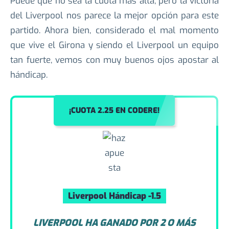
Puede que no sea la cuota más alta, pero la victoria
del Liverpool nos parece la mejor opción para este
partido. Ahora bien, considerado el mal momento
que vive el Girona y siendo el Liverpool un equipo
tan fuerte, vemos con muy buenos ojos apostar al
hándicap.
¡CUOTA 2.25 EN CODERE!
Liverpool Hándicap -1.5
LIVERPOOL HA GANADO POR 2 O MÁS