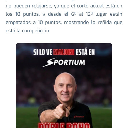
no pueden relajarse, ya que el corte actual está en
los 10 puntos, y desde el 6º al 12º lugar están
empatados a 10 puntos, mostrando lo reñida que
está la competición.