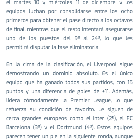
el martes 10 y miércoles 11 de diciembre, y los
equipos luchan por consolidarse entre los ocho
primeros para obtener el pase directo a los octavos
de final, mientras que el resto intentará asegurarse
uno de los puestos del 9º al 24º, lo que les
permitirá disputar la fase eliminatoria.
En la cima de la clasificación, el Liverpool sigue
demostrando un dominio absoluto. Es el único
equipo que ha ganado todos sus partidos, con 15
puntos y una diferencia de goles de +11. Además,
lidera cómodamente la Premier League, lo que
refuerza su condición de favorito. Le siguen de
cerca grandes europeos como el Inter (2º), el FC
Barcelona (3º) y el Dortmund (4º). Estos equipos
parecen tener un pie en la siguiente ronda, aunque