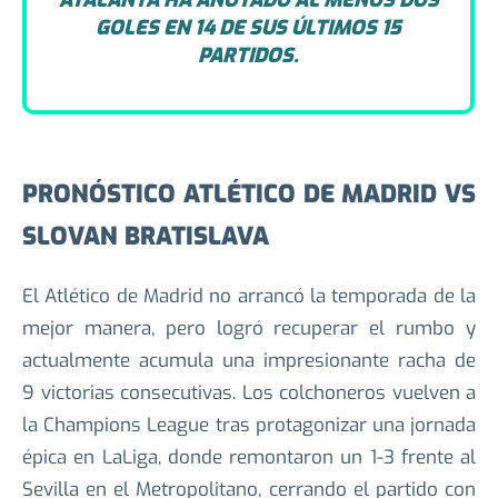
ATALANTA HA ANOTADO AL MENOS DOS
GOLES EN 14 DE SUS ÚLTIMOS 15
PARTIDOS.
PRONÓSTICO ATLÉTICO DE MADRID VS
SLOVAN BRATISLAVA
El Atlético de Madrid no arrancó la temporada de la
mejor manera, pero logró recuperar el rumbo y
actualmente acumula una impresionante racha de
9 victorias consecutivas. Los colchoneros vuelven a
la Champions League tras protagonizar una jornada
épica en LaLiga, donde remontaron un 1-3 frente al
Sevilla en el Metropolitano, cerrando el partido con