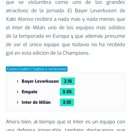
que se vislumbra como uno de los grandes
atractivos de la jornada. El Bayer Leverkusen de
Xabi Alonso recibirá a nada más y nada menos que
el Inter de Milán, uno de los equipos más sólidos
de la temporada en Europa y que además presume
de ser el único equipo que todavía no ha recibido
gol en esta edición de la Champions.
Cuotas Codere | Sujetas a variaciones
Bayer Leverkusen
2.15
Empate
3.35
Inter de Milán
3.10
Ahora bien, al tiempo que el Inter es un equipo con
una defensa impecable, también destacamos que