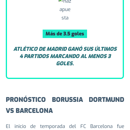
Más de 3.5 goles
ATLÉTICO DE MADRID GANÓ SUS ÚLTIMOS
4 PARTIDOS MARCANDO AL MENOS 3
GOLES.
PRONÓSTICO BORUSSIA DORTMUND
VS BARCELONA
El inicio de temporada del FC Barcelona fue