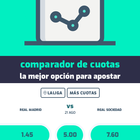
comparador de cuotas
la mejor opción para apostar
LALIGA
MÁS CUOTAS
vs
REAL MADRID
REAL SOCIEDAD
21 AGO
1.45
5.00
7.60