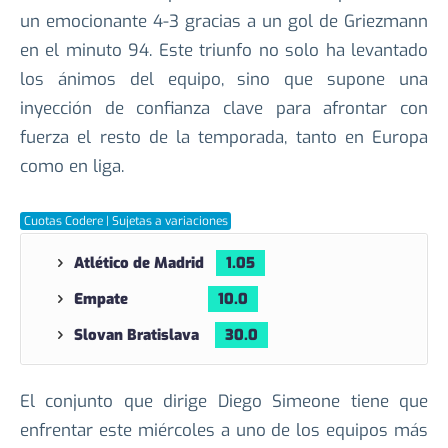
un emocionante 4-3 gracias a un gol de Griezmann
en el minuto 94. Este triunfo no solo ha levantado
los ánimos del equipo, sino que supone una
inyección de confianza clave para afrontar con
fuerza el resto de la temporada, tanto en Europa
como en liga.
Cuotas Codere | Sujetas a variaciones
Atlético de Madrid
1.05
Empate
10.0
Slovan Bratislava
30.0
El conjunto que dirige Diego Simeone tiene que
enfrentar este miércoles a uno de los equipos más