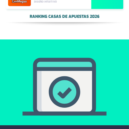
DISEÑO INTUITIVO
RANKING CASAS DE APUESTAS 2026