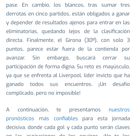
pase. En cambio, los blancos, tras sumar tres
derrotas en cinco partidos, están obligados a ganar
y depender de resultados ajenos para entrar en las
eliminatorias, quedando lejos de la clasificación
directa. Finalmente, el Girona (30º), con solo 3
puntos, parece estar fuera de la contienda por
avanzar. Sin embargo, buscará cerrar su
participación de forma digna. Su reto es mayúsculo,
ya que se enfrenta al Liverpool, líder invicto que ha
ganado todos sus encuentros. ¡Un desafío
complicado, pero no imposible!
A continuación, te presentamos
nuestros
pronósticos más confiables
para esta jornada
decisiva, donde cada gol y cada punto serán claves