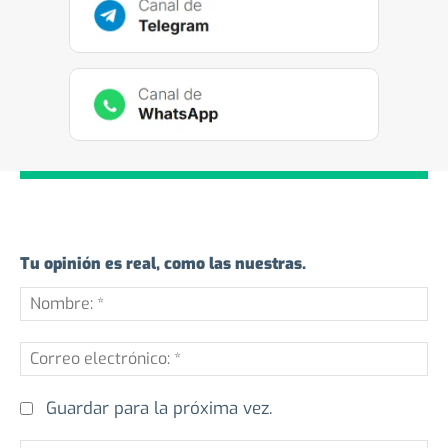
Tu opinión es real, como las nuestras.
No
*
Co
el
*
Guardar para la próxima vez.