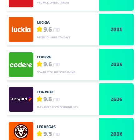
PROMOCIONES DIARIAS
LUCKIA
9.6
200€
/10
ATENCIÓN DIRECTA 24/7
CODERE
9.6
200€
/10
COMPLETO LIVE STREAMING
TONYBET
9.5
250€
/10
MÁS MERCADOS DISPONIBLES
LEOVEGAS
9.5
200€
/10