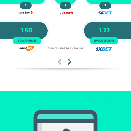
1
X
2
1.50
1.72
3 O MÁS GOLES
AMBOS MARCAN
*Cuotas sujetas a cambios