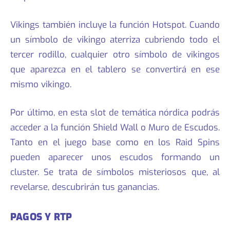
Vikings también incluye la función Hotspot. Cuando
un símbolo de vikingo aterriza cubriendo todo el
tercer rodillo, cualquier otro símbolo de vikingos
que aparezca en el tablero se convertirá en ese
mismo vikingo.
Por último, en esta slot de temática nórdica podrás
acceder a la función Shield Wall o Muro de Escudos.
Tanto en el juego base como en los Raid Spins
pueden aparecer unos escudos formando un
cluster. Se trata de símbolos misteriosos que, al
revelarse, descubrirán tus ganancias.
PAGOS Y RTP