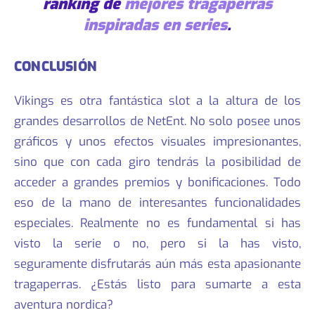
ranking de
mejores tragaperras
inspiradas en series
.
CONCLUSIÓN
Vikings es otra fantástica slot a la altura de los
grandes desarrollos de NetEnt. No solo posee unos
gráficos y unos efectos visuales impresionantes,
sino que con cada giro tendrás la posibilidad de
acceder a grandes premios y bonificaciones. Todo
eso de la mano de interesantes funcionalidades
especiales. Realmente no es fundamental si has
visto la serie o no, pero si la has visto,
seguramente disfrutarás aún más esta apasionante
tragaperras. ¿Estás listo para sumarte a esta
aventura nordica?