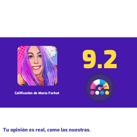
9.2
Calificación de
María Farhat
Tu opinión es real, como las nuestras.