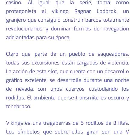
casino. Al igual que la serie, toma como
protagonista al vikingo Ragnar Lodbrok, un
granjero que consiguió construir barcos totalmente
revolucionarios y dominar formas de navegación
adelantadas para su época.
Claro que, parte de un pueblo de saqueadores,
todas sus excursiones están cargadas de violencia.
La acción de esta slot, que cuenta con un desarrollo
gráfico excelente, se desarrolla durante una noche
de nevada, con unos cuervos custodiando los
rodillos. El ambiente que se transmite es oscuro y
tenebroso.
Vikings es una tragaperras de 5 rodillos de 3 filas.
Los símbolos que sobre ellos giran son una V