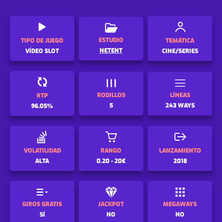
ESTUDIO
TIPO DE JUEGO
TEMÁTICA
NETENT
VÍDEO SLOT
CINE/SERIES
RODILLOS
LÍNEAS
RTP
5
243 WAYS
96.05%
VOLATILIDAD
RANGO
LANZAMIENTO
ALTA
0.20 - 20€
2018
GIROS GRATIS
JACKPOT
MEGAWAYS
SÍ
NO
NO