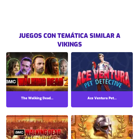
JUEGOS CON TEMÁTICA SIMILAR A
VIKINGS
The Walking Dead...
Ace Ventura Pet...