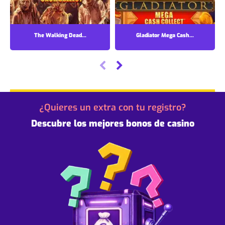
The Walking Dead...
Gladiator Mega Cash...
¿Quieres un extra con tu registro?
Descubre los mejores bonos de casino