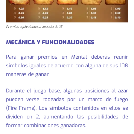
Premios equivalentes a apuesta de 1€
MECÁNICA Y FUNCIONALIDADES
Para ganar premios en Mental deberás reunir
símbolos iguales de acuerdo con alguna de sus 108
maneras de ganar.
Durante el juego base, algunas posiciones al azar
pueden verse rodeadas por un marco de fuego
(Fire Frame). Los símbolos contenidos en ellos se
dividen en 2, aumentando las posibilidades de
formar combinaciones ganadoras.