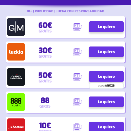
18+ | PUBLICIDAD | JUEGA CON RESPONSABILIDAD
60€
Lo quiero
GRATIS
30€
Lo quiero
GRATIS
50€
Lo quiero
GRATIS
AGO26
CODE:
88
Lo quiero
GIROS
10€
Lo quiero