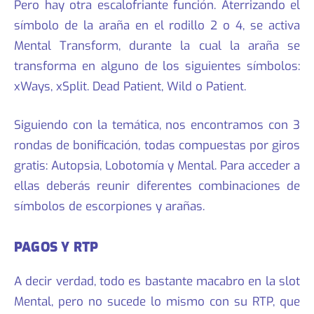
Pero hay otra escalofriante función. Aterrizando el
símbolo de la araña en el rodillo 2 o 4, se activa
Mental Transform, durante la cual la araña se
transforma en alguno de los siguientes símbolos:
xWays, xSplit. Dead Patient, Wild o Patient.
Siguiendo con la temática, nos encontramos con 3
rondas de bonificación, todas compuestas por giros
gratis: Autopsia, Lobotomía y Mental. Para acceder a
ellas deberás reunir diferentes combinaciones de
símbolos de escorpiones y arañas.
PAGOS Y RTP
A decir verdad, todo es bastante macabro en la slot
Mental, pero no sucede lo mismo con su RTP, que