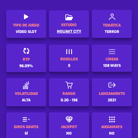
ESTUDIO
TIPO DE JUEGO
TEMÁTICA
NOLIMIT CITY
VÍDEO SLOT
TERROR
RODILLOS
LÍNEAS
RTP
5
108 WAYS
96.09%
VOLATILIDAD
RANGO
LANZAMIENTO
ALTA
0.20 - 15€
2021
GIROS GRATIS
JACKPOT
MEGAWAYS
SÍ
NO
NO