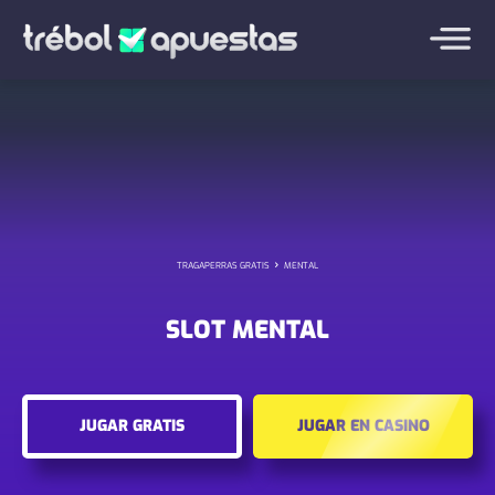
TRAGAPERRAS GRATIS
MENTAL
SLOT
MENTAL
JUGAR GRATIS
JUGAR EN CASINO