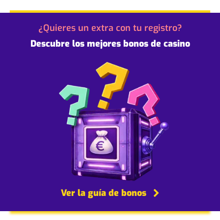
¿Quieres un extra con tu registro?
Descubre los mejores bonos de casino
Ver la guía de bonos