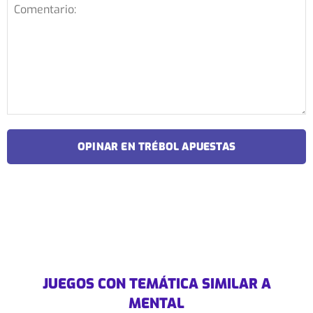
Comentario:
JUEGOS CON TEMÁTICA SIMILAR A
MENTAL