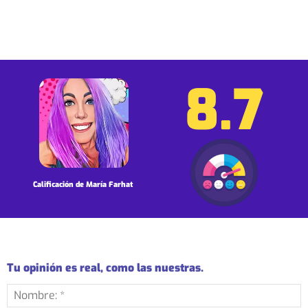
8.7
Calificación de
María Farhat
Tu opinión es real, como las nuestras.
N
*