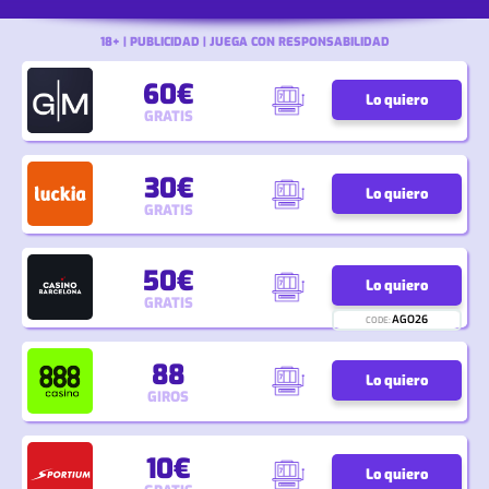
18+ | PUBLICIDAD | JUEGA CON RESPONSABILIDAD
60€
Lo quiero
GRATIS
30€
Lo quiero
GRATIS
50€
Lo quiero
GRATIS
AGO26
CODE:
88
Lo quiero
GIROS
10€
Lo quiero