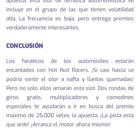
apuesta, esta slot de temática automovilística se
incluye en el grupo de las que tienen volatilidad
alta. La frecuencia es baja, pero entrega premios
verdaderamente interesantes.
CONCLUSIÓN
Los fanáticos de los automóviles estarán
encantados con Hot Rod Racers. ¡Si casi hasta se
podría sentir el olor a nafta y llantas quemadas!
Pero no solo ellos amarán esta slot. Dos rondas de
giros gratis, multiplicadores y comodines
especiales te ayudarán a ir en busca del premio
máximo de 25.000 veces la apuesta. ¡La pista está
que arde! ¡Arranca el motor ahora mismo!