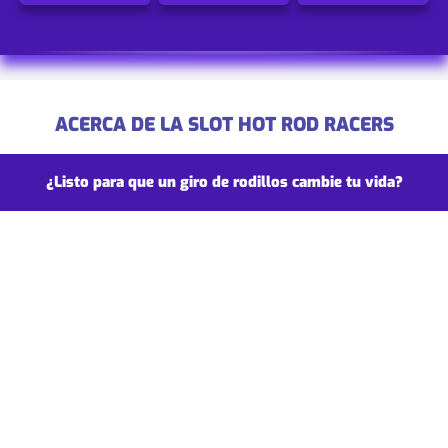
ACERCA DE LA SLOT
HOT ROD RACERS
¿Listo para que un giro de rodillos cambie tu vida?