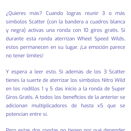
¿Quieres más? Cuando logras reunir 3 o más
símbolos Scatter (con la bandera a cuadros blanca
y negra) activas una ronda con 10 giros gratis. Si
durante esta ronda aterrizan Wheel Speed Wilds,
estos permanecen en su lugar. ¡La emoción parece
no tener límites!
Y espera a leer esto. Si además de los 3 Scatter
tienes la suerte de aterrizar los símbolos Nitro Wild
en los rodillos 1 y 5 das inicio a la ronda de Super
Giros Gratis. A todos los beneficios de la anterior se
adicionan multiplicadores de hasta x5 que se
potencian entre sí.
Pero estas dos rondas no tienen por qué depender