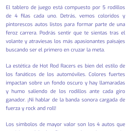
El tablero de juego está compuesto por 5 rodillos
de 4 filas cada uno. Detrás, vemos coloridos y
pintorescos autos listos para formar parte de una
feroz carrera. Podrás sentir que te sientas tras el
volante y atraviesas los más apasionantes paisajes
buscando ser el primero en cruzar la meta.
La estética de Hot Rod Racers es bien del estilo de
los fanáticos de los automóviles. Colores fuertes
impactan sobre un fondo oscuro y hay llamaradas
y humo saliendo de los rodillos ante cada giro
ganador. ¡Ni hablar de la banda sonora cargada de
fuerza y rock and roll!
Los símbolos de mayor valor son los 4 autos que