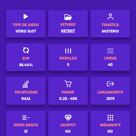
ESTUDIO
TIPO DE JUEGO
TEMÁTICA
NETENT
VÍDEO SLOT
MISTERIO
RODILLOS
LÍNEAS
RTP
5
40
96.44%
VOLATILIDAD
RANGO
LANZAMIENTO
BAJA
0.20 - 40€
2019
GIROS GRATIS
JACKPOT
MEGAWAYS
SÍ
NO
NO