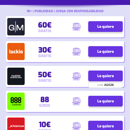
18+ | PUBLICIDAD | JUEGA CON RESPONSABILIDAD
60€
Lo quiero
GRATIS
30€
Lo quiero
GRATIS
50€
Lo quiero
GRATIS
AGO26
CODE:
88
Lo quiero
GIROS
10€
Lo quiero