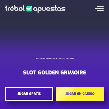
TRAGAPERRAS GRATIS
GOLDEN GRIMOIRE
SLOT
GOLDEN GRIMOIRE
JUGAR GRATIS
JUGAR EN CASINO