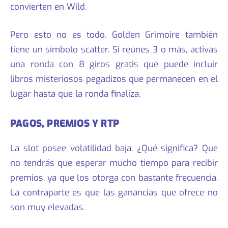
convierten en Wild.
Pero esto no es todo. Golden Grimoire también
tiene un símbolo scatter. Si reúnes 3 o más, activas
una ronda con 8 giros gratis que puede incluir
libros misteriosos pegadizos que permanecen en el
lugar hasta que la ronda finaliza.
PAGOS, PREMIOS Y RTP
La slot posee volatilidad baja. ¿Qué significa? Que
no tendrás que esperar mucho tiempo para recibir
premios, ya que los otorga con bastante frecuencia.
La contraparte es que las ganancias que ofrece no
son muy elevadas.