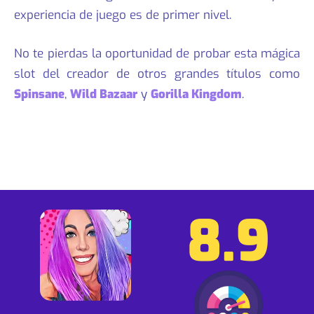
experiencia de juego es de primer nivel.
No te pierdas la oportunidad de probar esta mágica
slot del creador de otros grandes títulos como
Spinsane
,
Wild Bazaar
y
Gorilla Kingdom
.
8.9