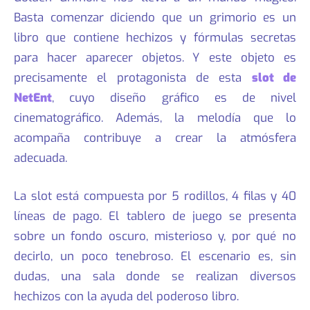
Basta comenzar diciendo que un grimorio es un
libro que contiene hechizos y fórmulas secretas
para hacer aparecer objetos. Y este objeto es
precisamente el protagonista de esta
slot de
NetEnt
, cuyo diseño gráfico es de nivel
cinematográfico. Además, la melodía que lo
acompaña contribuye a crear la atmósfera
adecuada.
La slot está compuesta por 5 rodillos, 4 filas y 40
líneas de pago. El tablero de juego se presenta
sobre un fondo oscuro, misterioso y, por qué no
decirlo, un poco tenebroso. El escenario es, sin
dudas, una sala donde se realizan diversos
hechizos con la ayuda del poderoso libro.