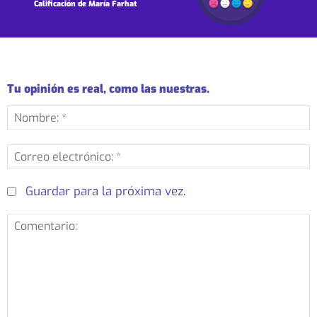
Calificación de
María Farhat
Tu opinión es real, como las nuestras.
N
*
C
e
*
Guardar para la próxima vez.