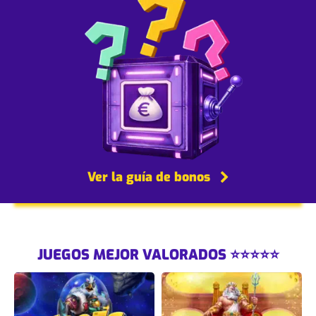
Ver la guía de bonos
JUEGOS MEJOR VALORADOS ⭐⭐⭐⭐⭐