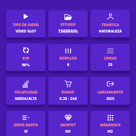
ESTUDIO
TIPO DE JUEGO
TEMÁTICA
YGGDRASIL
VÍDEO SLOT
NATURALEZA
RODILLOS
LÍNEAS
RTP
6
25
96%
VOLATILIDAD
RANGO
LANZAMIENTO
MEDIA/ALTA
0.25 - 24€
2021
GIROS GRATIS
JACKPOT
MEGAWAYS
SÍ
NO
NO