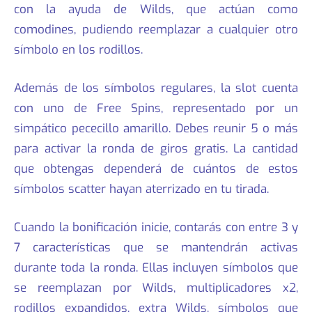
con la ayuda de Wilds, que actúan como
comodines, pudiendo reemplazar a cualquier otro
símbolo en los rodillos.
Además de los símbolos regulares, la slot cuenta
con uno de Free Spins, representado por un
simpático pececillo amarillo. Debes reunir 5 o más
para activar la ronda de giros gratis. La cantidad
que obtengas dependerá de cuántos de estos
símbolos scatter hayan aterrizado en tu tirada.
Cuando la bonificación inicie, contarás con entre 3 y
7 características que se mantendrán activas
durante toda la ronda. Ellas incluyen símbolos que
se reemplazan por Wilds, multiplicadores x2,
rodillos expandidos, extra Wilds, símbolos que