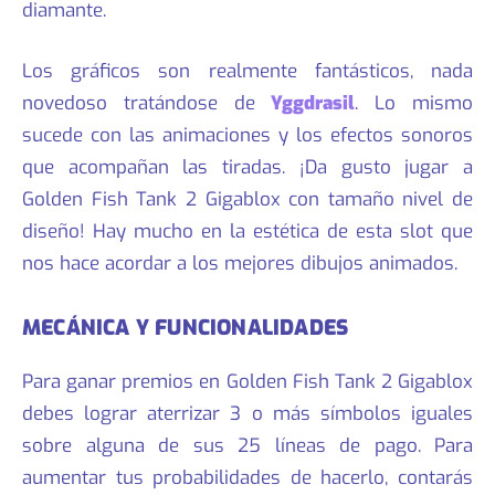
diamante.
Los gráficos son realmente fantásticos, nada
novedoso tratándose de
Yggdrasil
. Lo mismo
sucede con las animaciones y los efectos sonoros
que acompañan las tiradas. ¡Da gusto jugar a
Golden Fish Tank 2 Gigablox con tamaño nivel de
diseño! Hay mucho en la estética de esta slot que
nos hace acordar a los mejores dibujos animados.
MECÁNICA Y FUNCIONALIDADES
Para ganar premios en Golden Fish Tank 2 Gigablox
debes lograr aterrizar 3 o más símbolos iguales
sobre alguna de sus 25 líneas de pago. Para
aumentar tus probabilidades de hacerlo, contarás