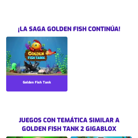
¡LA SAGA GOLDEN FISH CONTINÚA!
Golden Fish Tank
JUEGOS CON TEMÁTICA SIMILAR A
GOLDEN FISH TANK 2 GIGABLOX