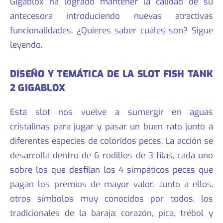
Gigablox ha logrado mantener la calidad de su
antecesora introduciendo nuevas atractivas
funcionalidades. ¿Quieres saber cuáles son? Sigue
leyendo.
DISEÑO Y TEMÁTICA DE LA SLOT FISH TANK
2 GIGABLOX
Esta slot nos vuelve a sumergir en aguas
cristalinas para jugar y pasar un buen rato junto a
diferentes especies de coloridos peces. La acción se
desarrolla dentro de 6 rodillos de 3 filas, cada uno
sobre los que desfilan los 4 simpáticos peces que
pagan los premios de mayor valor. Junto a ellos,
otros símbolos muy conocidos por todos, los
tradicionales de la baraja: corazón, pica, trébol y