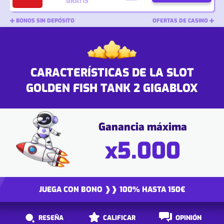
GRATIS
BONOS SIN DEPÓSITO
OFERTAS DE CASINO
CARACTERÍSTICAS DE LA SLOT
GOLDEN FISH TANK 2 GIGABLOX
Ganancia máxima
x5.000
JUEGA CON BONO ❱❱ 100% HASTA 150€
RESEÑA
CALIFICAR
OPINIÓN