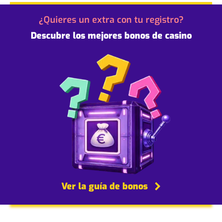
¿Quieres un extra con tu registro?
Descubre los mejores bonos de casino
Ver la guía de bonos