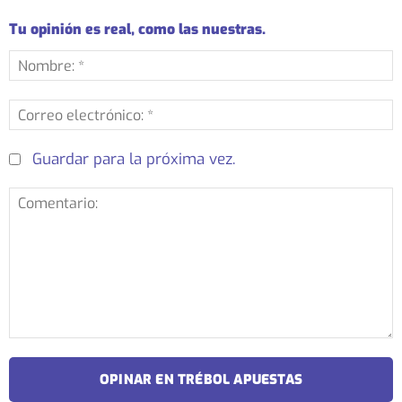
Tu opinión es real, como las nuestras.
N
*
C
e
*
Guardar para la próxima vez.
Comentario: