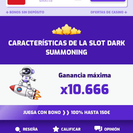
GRATIS
BONOS SIN DEPÓSITO
OFERTAS DE CASINO
CARACTERÍSTICAS DE LA SLOT
DARK
SUMMONING
Ganancia máxima
x10.666
JUEGA CON BONO ❱❱ 100% HASTA 150€
RESEÑA
CALIFICAR
OPINIÓN