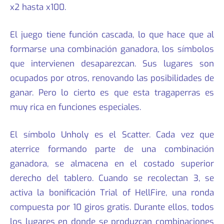
x2 hasta x100.
El juego tiene función cascada, lo que hace que al
formarse una combinación ganadora, los símbolos
que intervienen desaparezcan. Sus lugares son
ocupados por otros, renovando las posibilidades de
ganar. Pero lo cierto es que esta tragaperras es
muy rica en funciones especiales.
El símbolo Unholy es el Scatter. Cada vez que
aterrice formando parte de una combinación
ganadora, se almacena en el costado superior
derecho del tablero. Cuando se recolectan 3, se
activa la bonificación Trial of HellFire, una ronda
compuesta por 10 giros gratis. Durante ellos, todos
los lugares en donde se produzcan combinaciones