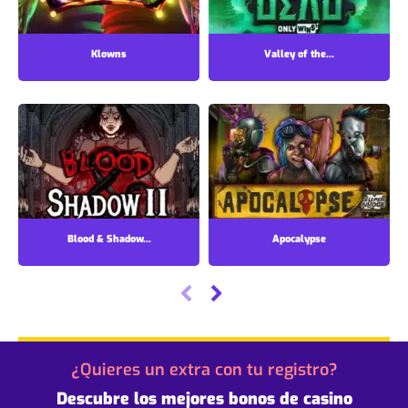
Klowns
Valley of the...
Blood & Shadow...
Apocalypse
¿Quieres un extra con tu registro?
Descubre los mejores bonos de casino