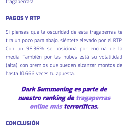
tragaperras!
PAGOS Y RTP
Si piensas que la oscuridad de esta tragaperras te
tira un poco para abajo, siéntete elevado por el RTP.
Con un 96.36% se posiciona por encima de la
media. También por las nubes está su volatilidad
(alta), con premios que pueden alcanzar montos de
hasta 10.666 veces tu apuesta.
Dark Summoning es parte de
nuestro ranking de
tragaperras
online más
terroríficas
.
CONCLUSIÓN