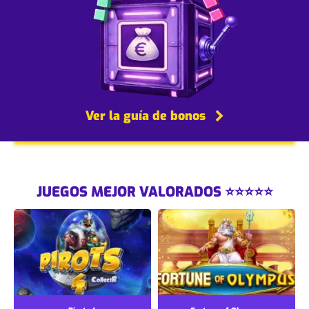
Ver la guía de bonos
JUEGOS MEJOR VALORADOS ⭐⭐⭐⭐⭐