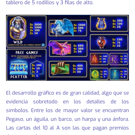
tablero de 5 rodillos y 3 filas de alto.
El desarrollo gráfico es de gran calidad, algo que se
evidencia sobretodo en los detalles de los
símbolos. Entre los de mayor valor se encuentran
Pegaso, un águila, un barco, un harpa y una ánfora.
Las cartas del 10 al A son las que pagan premios