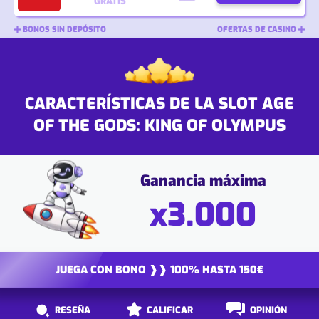
GRATIS
BONOS SIN DEPÓSITO
OFERTAS DE CASINO
CARACTERÍSTICAS DE LA SLOT
AGE
OF THE GODS: KING OF OLYMPUS
Ganancia máxima
x3.000
JUEGA CON BONO ❱❱ 100% HASTA 150€
RESEÑA
CALIFICAR
OPINIÓN