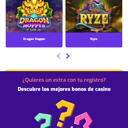
Dragon Hopper
Ryze
¿Quieres un extra con tu registro?
Descubre los mejores bonos de casino