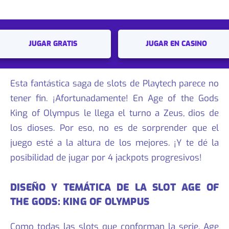
JUGAR GRATIS
JUGAR EN CASINO
Esta fantástica saga de slots de Playtech parece no
tener fin. ¡Afortunadamente! En Age of the Gods
King of Olympus le llega el turno a Zeus, dios de
los dioses. Por eso, no es de sorprender que el
juego esté a la altura de los mejores. ¡Y te dé la
posibilidad de jugar por 4 jackpots progresivos!
DISEÑO Y TEMÁTICA DE LA SLOT AGE OF
THE GODS: KING OF OLYMPUS
Como todas las slots que conforman la serie, Age