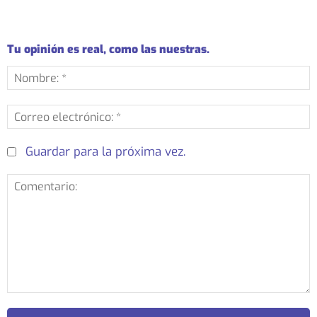
Tu opinión es real, como las nuestras.
N
*
C
e
*
Guardar para la próxima vez.
Comentario: