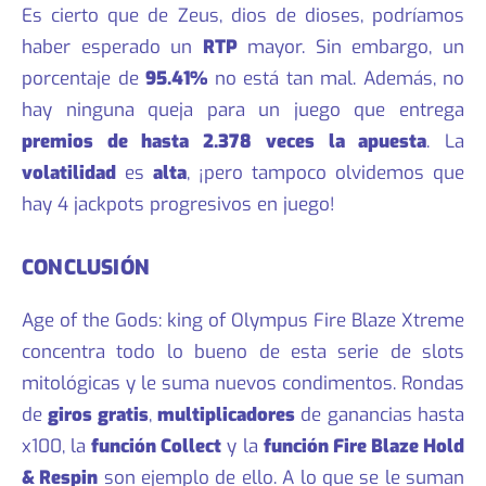
Es cierto que de Zeus, dios de dioses, podríamos
haber esperado un
RTP
mayor. Sin embargo, un
porcentaje de
95.41%
no está tan mal. Además, no
hay ninguna queja para un juego que entrega
premios de hasta 2.378 veces la apuesta
. La
volatilidad
es
alta
, ¡pero tampoco olvidemos que
hay 4 jackpots progresivos en juego!
CONCLUSIÓN
Age of the Gods: king of Olympus Fire Blaze Xtreme
concentra todo lo bueno de esta serie de slots
mitológicas y le suma nuevos condimentos. Rondas
de
giros gratis
,
multiplicadores
de ganancias hasta
x100, la
función Collect
y la
función Fire Blaze Hold
& Respin
son ejemplo de ello. A lo que se le suman