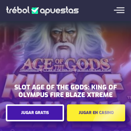
TRAGAPERRAS GRATIS
AGE OF THE GODS: KING OF OLYMPUS FIRE BLAZE XTREME
SLOT
AGE OF THE GODS: KING OF
OLYMPUS FIRE BLAZE XTREME
JUGAR GRATIS
JUGAR EN CASINO