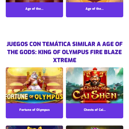
Age of the...
Age of the...
JUEGOS CON TEMÁTICA SIMILAR A
AGE OF
THE GODS: KING OF OLYMPUS FIRE BLAZE
XTREME
Fortune of Olympus
Chests of Cai...