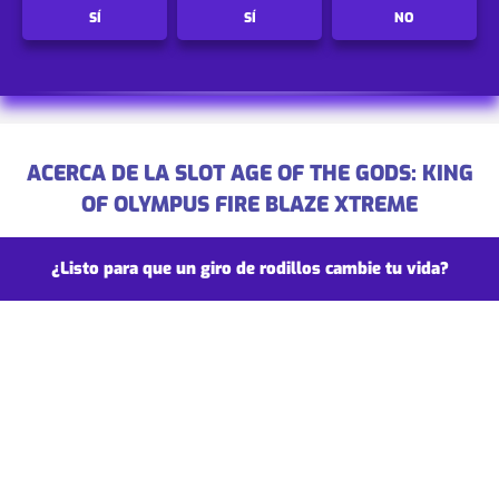
SÍ
SÍ
NO
ACERCA DE LA SLOT
AGE OF THE GODS: KING
OF OLYMPUS FIRE BLAZE XTREME
¿Listo para que un giro de rodillos cambie tu vida?