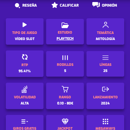
RESEÑA
CALIFICAR
OPINIÓN
ESTUDIO
TIPO DE JUEGO
TEMÁTICA
PLAYTECH
VÍDEO SLOT
MITOLOGÍA
RODILLOS
LÍNEAS
RTP
5
25
95.41%
VOLATILIDAD
RANGO
LANZAMIENTO
ALTA
0.10 - 80€
2024
GIROS GRATIS
JACKPOT
MEGAWAYS