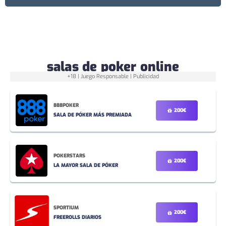
salas de poker online
+18 | Juego Responsable | Publicidad
888POKER
200€
SALA DE PÓKER MÁS PREMIADA
POKERSTARS
200€
LA MAYOR SALA DE PÓKER
SPORTIUM
200€
FREEROLLS DIARIOS