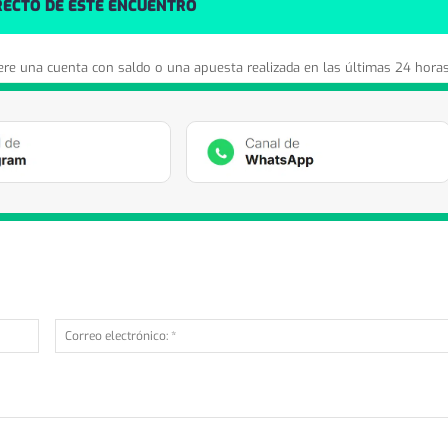
RECTO DE ESTE ENCUENTRO
uiere una cuenta con saldo o una apuesta realizada en las últimas 24 horas
Nombre:
*