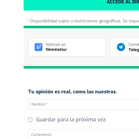
ACCEDE AL DI
* Disponibilidad sujeta a restricciones geográficas. Se req
Tu opinión es real, como las nuestras.
Guardar para la próxima vez.