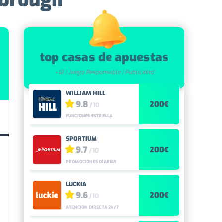
sbrough
top casas de apuestas
+18 | Juego Responsable | Publicidad
WILLIAM HILL
9.8
200€
/10
FUNCIONES ESTRELLA
SPORTIUM
9.7
200€
/10
PROMOCIONES DIARIAS
LUCKIA
9.6
200€
/10
ATENCIÓN DIRECTA 24/7