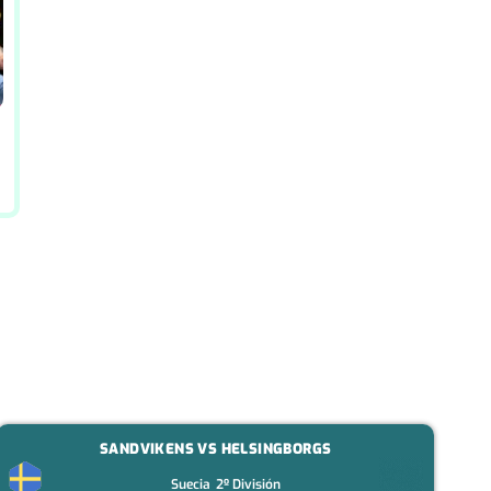
SANDVIKENS VS HELSINGBORGS
Suecia
2º División