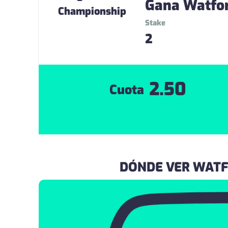
Gana Watfo
Championship
Stake
2
2.50
Cuota
¡Compártelo!
DÓNDE VER
WATF