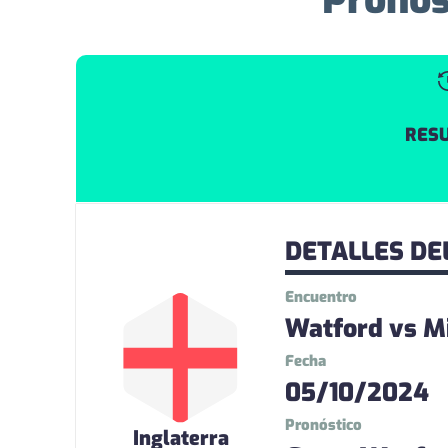
Pronós
RESU
DETALLES DE
Encuentro
Watford vs M
Fecha
05/10/2024
Pronóstico
Inglaterra