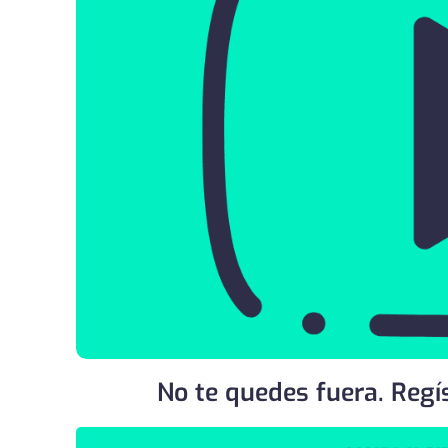
No te quedes fuera. Regís