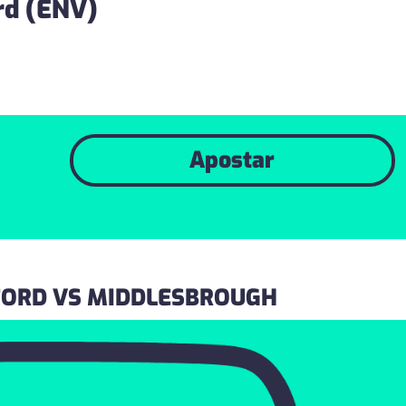
rd (ENV)
Apostar
ORD VS MIDDLESBROUGH