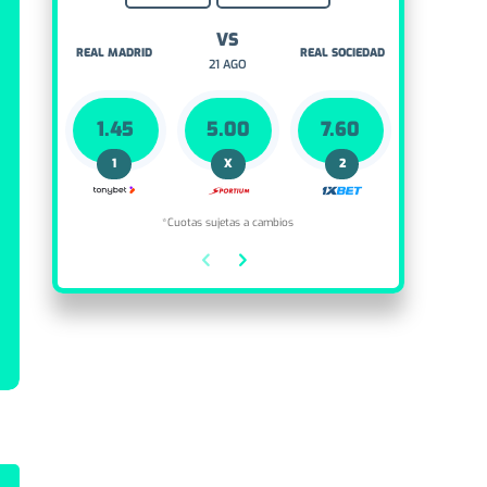
VS
REAL MADRID
REAL SOCIEDAD
21 AGO
1.45
5.00
7.60
1
X
2
*Cuotas sujetas a cambios