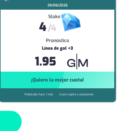
28/06/2026
Stake
4
/4
Pronóstico
Línea de gol +3
1.95
¡Quiero la mejor cuota!
Publicado hace 1 mes
Cuota sujeta a variaciones