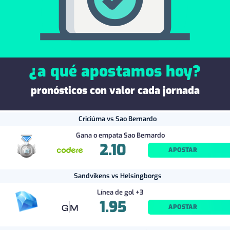
¿a qué apostamos hoy?
pronósticos con valor cada jornada
Criciúma vs Sao Bernardo
Gana o empata Sao Bernardo
2.10
APOSTAR
Sandvikens vs Helsingborgs
Línea de gol +3
1.95
APOSTAR