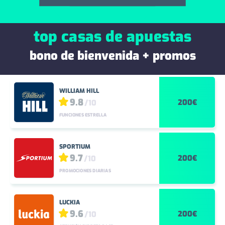
top casas de apuestas
bono de bienvenida + promos
WILLIAM HILL
9.8
200€
/10
FUNCIONES ESTRELLA
SPORTIUM
9.7
200€
/10
PROMOCIONES DIARIAS
LUCKIA
9.6
200€
/10