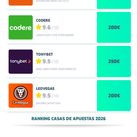
ATENCIÓN DIRECTA 24/7
CODERE
9.6
200€
/10
COMPLETO LIVE STREAMING
TONYBET
9.5
250€
/10
MÁS MERCADOS DISPONIBLES
LEOVEGAS
9.5
200€
/10
DISEÑO INTUITIVO
RANKING CASAS DE APUESTAS 2026