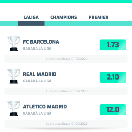
LALIGA
CHAMPIONS
PREMIER
FC BARCELONA
1.73
GANARÁ LA LIGA
Cuota actualizada
01/07/2026
REAL MADRID
2.10
GANARÁ LA LIGA
Cuota actualizada
01/07/2026
ATLÉTICO MADRID
12.0
GANARÁ LA LIGA
Cuota actualizada
01/07/2026