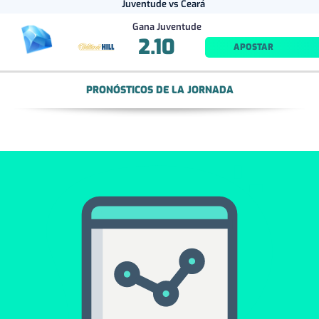
Juventude vs Ceará
Gana Juventude
2.10
APOSTAR
PRONÓSTICOS DE LA JORNADA