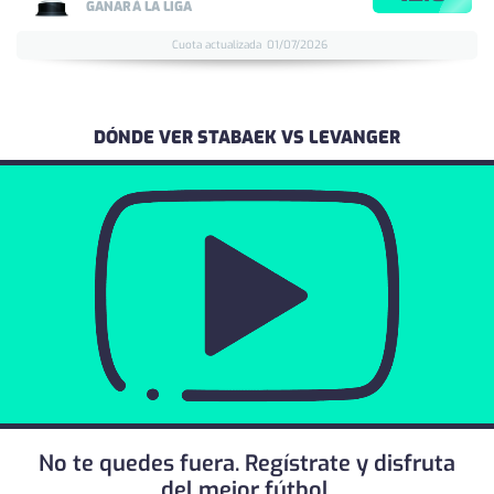
GANARÁ LA LIGA
Cuota actualizada
01/07/2026
DÓNDE VER
STABAEK VS LEVANGER
No te quedes fuera. Regístrate y disfruta
del mejor fútbol.