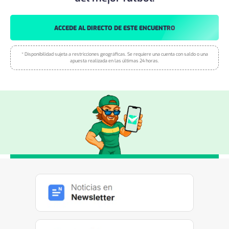
ACCEDE AL DIRECTO DE ESTE ENCUENTRO
* Disponibilidad sujeta a restricciones geográficas. Se requiere una cuenta con saldo o una
apuesta realizada en las últimas 24 horas.