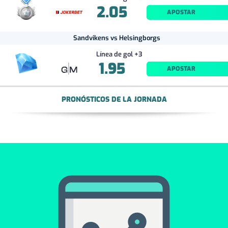
2.05
APOSTAR
Sandvikens vs Helsingborgs
Línea de gol +3
1.95
APOSTAR
PRONÓSTICOS DE LA JORNADA