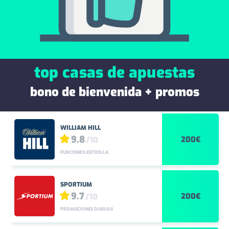
top casas de apuestas
bono de bienvenida + promos
WILLIAM HILL
9.8
200€
/10
FUNCIONES ESTRELLA
SPORTIUM
9.7
200€
/10
PROMOCIONES DIARIAS