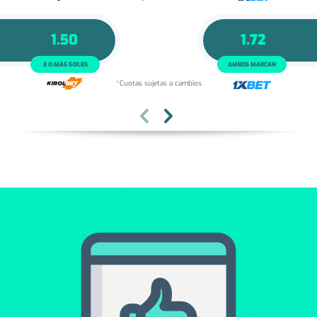
1.50
1.72
3 O MÁS GOLES
AMBOS MARCAN
*Cuotas sujetas a cambios