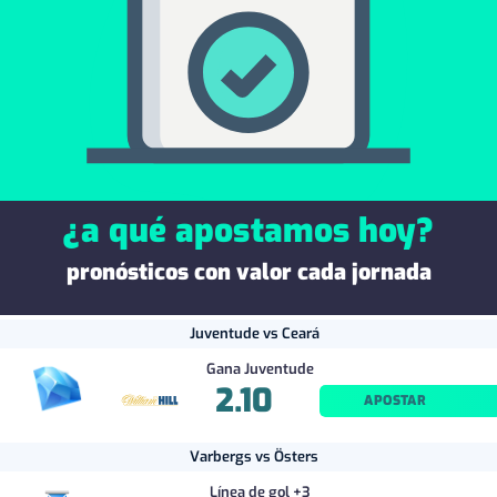
¿a qué apostamos hoy?
pronósticos con valor cada jornada
Juventude vs Ceará
Gana Juventude
2.10
APOSTAR
Varbergs vs Östers
Línea de gol +3