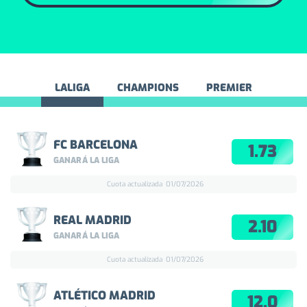
LALIGA
CHAMPIONS
PREMIER
FC BARCELONA
1.73
GANARÁ LA LIGA
Cuota actualizada
01/07/2026
REAL MADRID
2.10
GANARÁ LA LIGA
Cuota actualizada
01/07/2026
ATLÉTICO MADRID
12.0