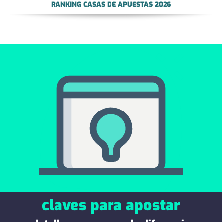
RANKING CASAS DE APUESTAS 2026
claves para apostar