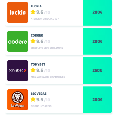
LUCKIA
9.6
200€
/10
ATENCIÓN DIRECTA 24/7
CODERE
9.6
200€
/10
COMPLETO LIVE STREAMING
TONYBET
9.5
250€
/10
MÁS MERCADOS DISPONIBLES
LEOVEGAS
9.5
200€
/10
DISEÑO INTUITIVO