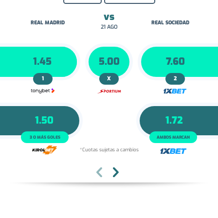
vs
REAL MADRID
REAL SOCIEDAD
21 AGO
1.45
5.00
7.60
1
X
2
1.50
1.72
3 O MÁS GOLES
AMBOS MARCAN
*Cuotas sujetas a cambios