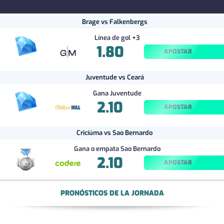
Brage vs Falkenbergs
Línea de gol +3
1.80
APOSTAR
Juventude vs Ceará
Gana Juventude
2.10
APOSTAR
Criciúma vs Sao Bernardo
Gana o empata Sao Bernardo
2.10
APOSTAR
PRONÓSTICOS DE LA JORNADA