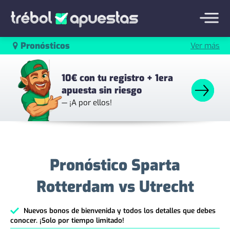
Pronósticos
Ver más
10€ con tu registro + 1era
apuesta sin riesgo
— ¡A por ellos!
Pronóstico
Sparta
Rotterdam vs Utrecht
Nuevos bonos de bienvenida y todos los detalles que debes
conocer. ¡Solo por tiempo limitado!