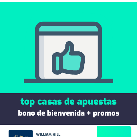
top casas de apuestas
bono de bienvenida + promos
WILLIAM HILL