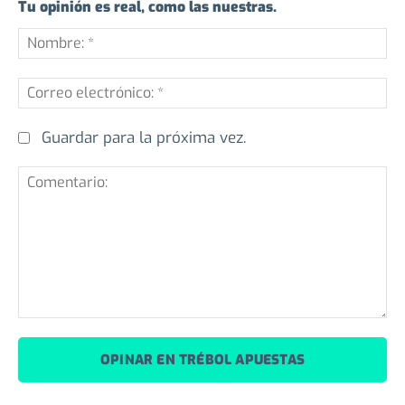
Tu opinión es real, como las nuestras.
No
*
Co
el
*
Guardar para la próxima vez.
Comentario: