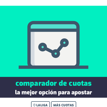
comparador de cuotas
la mejor opción para apostar
LALIGA
MÁS CUOTAS