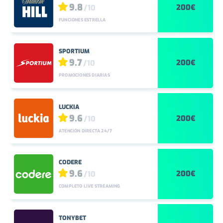
9.8
200€
/10
FUNCIONES ESTRELLA
SPORTIUM
9.7
200€
/10
PROMOCIONES DIARIAS
LUCKIA
9.6
200€
/10
ATENCIÓN DIRECTA 24/7
CODERE
9.6
200€
/10
COMPLETO LIVE STREAMING
TONYBET