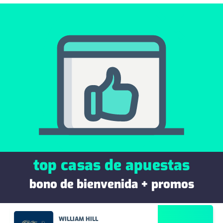
top casas de apuestas
bono de bienvenida + promos
WILLIAM HILL