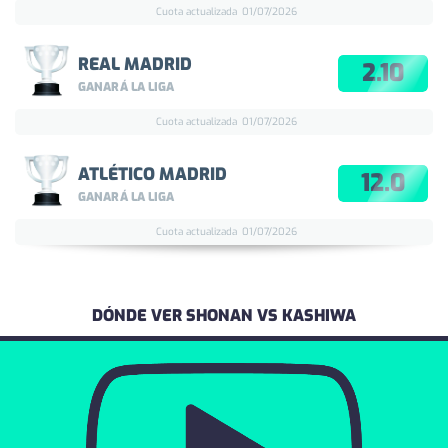
Cuota actualizada
01/07/2026
REAL MADRID
2.10
GANARÁ LA LIGA
Cuota actualizada
01/07/2026
ATLÉTICO MADRID
12.0
GANARÁ LA LIGA
Cuota actualizada
01/07/2026
DÓNDE VER
SHONAN VS KASHIWA