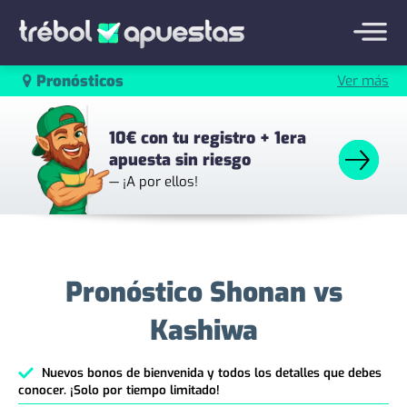
Pronósticos
Ver más
10€ con tu registro + 1era
apuesta sin riesgo
— ¡A por ellos!
Pronóstico
Shonan vs
Kashiwa
Nuevos bonos de bienvenida y todos los detalles que debes
conocer. ¡Solo por tiempo limitado!