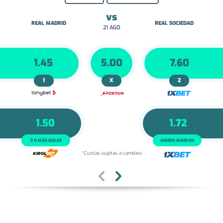
vs
REAL MADRID
REAL SOCIEDAD
21 AGO
1.45
5.00
7.60
1
X
2
1.50
1.72
3 O MÁS GOLES
AMBOS MARCAN
*Cuotas sujetas a cambios