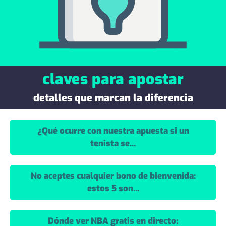
claves para apostar
detalles que marcan la diferencia
¿Qué ocurre con nuestra apuesta si un
tenista se...
No aceptes cualquier bono de bienvenida:
estos 5 son...
Dónde ver NBA gratis en directo: