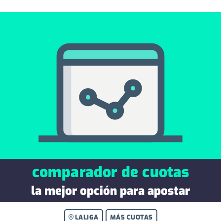
comparador de cuotas
la mejor opción para apostar
LALIGA
MÁS CUOTAS