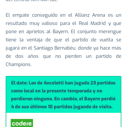
El empate conseguido en el Allianz Arena es un
resultado muy valioso para el Real Madrid y que
pone en aprietos al Bayern. El conjunto merengue
tiene la ventaja de que el partido de vuelta se
jugará en el Santiago Bernabéu, donde ya hace más
de dos años que no pierden un partido de
Champions.
El dato: Los de Ancelotti han jugado 23 partidos
como local en la presente temporada y no
perdieron ninguno. En cambio, el Bayern perdió
4 de sus últimos 10 partidos jugando de visita.