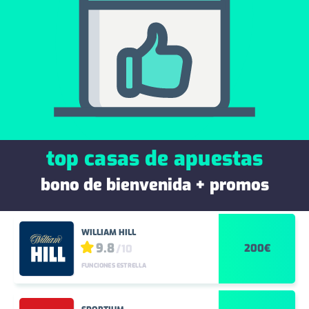
top casas de apuestas
bono de bienvenida + promos
WILLIAM HILL
9.8
200€
/10
FUNCIONES ESTRELLA