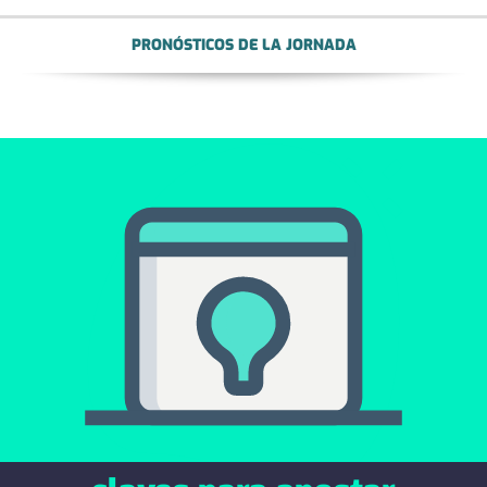
PRONÓSTICOS DE LA JORNADA