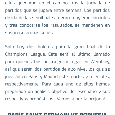
ellos quedarán en el camino tras la jornada de
partidos que se jugará entre semana. Los partidos
de ida de las semifinales fueron muy emocionantes
y tras conocerse los resultados, se mantienen en
suspenso ambas series.
Solo hay dos boletos para la gran final de la
Champions League. Este será el último llamado
para quienes buscan asegurar lugar en Wembley,
así que serán dos partidos de alto nivel los que se
jugarán en París y Madrid este martes y miércoles,
respectivamente. Para cada uno de ellos hemos
preparado un análisis objetivo del escenario y sus
respectivos pronósticos. ¡Vamos a por la orejona!