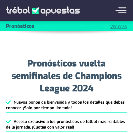
Pronósticos
Ver más
Pronósticos vuelta
semifinales de Champions
League 2024
Nuevos bonos de bienvenida y todos los detalles que debes
conocer. ¡Solo por tiempo limitado!
Acceso exclusivo a los pronósticos de fútbol más rentables
de la jornada. ¡Cuotas con valor real!