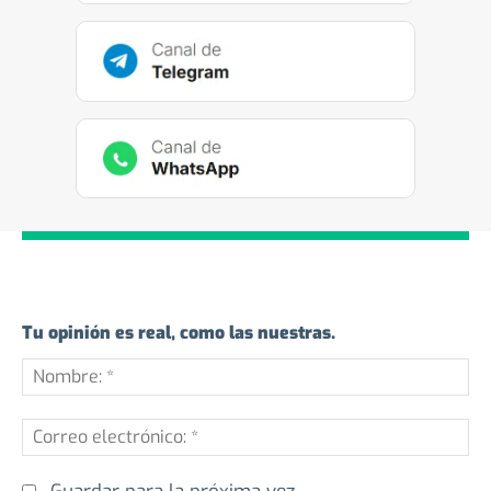
Tu opinión es real, como las nuestras.
No
*
Co
el
*