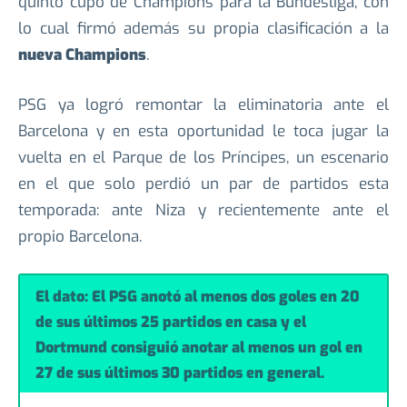
quinto cupo de Champions para la Bundesliga, con
lo cual firmó además su propia clasificación a la
nueva Champions
.
PSG ya logró remontar la eliminatoria ante el
Barcelona y en esta oportunidad le toca jugar la
vuelta en el Parque de los Príncipes, un escenario
en el que solo perdió un par de partidos esta
temporada: ante Niza y recientemente ante el
propio Barcelona.
El dato: El PSG anotó al menos dos goles en 20
de sus últimos 25 partidos en casa y el
Dortmund consiguió anotar al menos un gol en
27 de sus últimos 30 partidos en general.