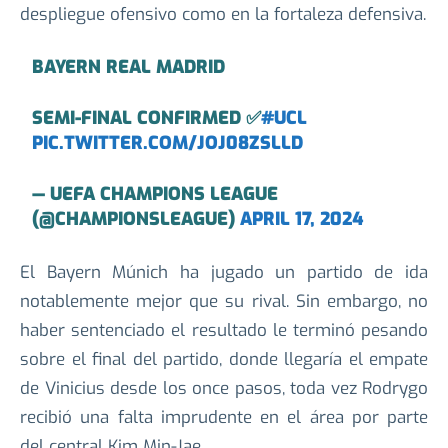
despliegue ofensivo como en la fortaleza defensiva.
BAYERN REAL MADRID
SEMI-FINAL CONFIRMED ✅
#UCL
PIC.TWITTER.COM/JOJ08ZSLLD
— UEFA CHAMPIONS LEAGUE
(@CHAMPIONSLEAGUE)
APRIL 17, 2024
El Bayern Múnich ha jugado un partido de ida
notablemente mejor que su rival. Sin embargo, no
haber sentenciado el resultado le terminó pesando
sobre el final del partido, donde llegaría el empate
de Vinicius desde los once pasos, toda vez Rodrygo
recibió una falta imprudente en el área por parte
del central Kim Min-Jae.