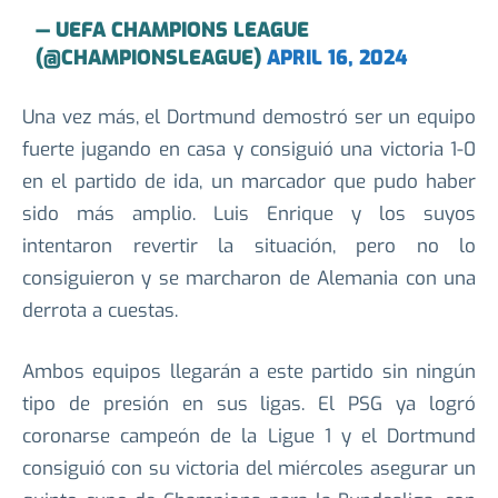
— UEFA CHAMPIONS LEAGUE
(@CHAMPIONSLEAGUE)
APRIL 16, 2024
Una vez más, el Dortmund demostró ser un equipo
fuerte jugando en casa y consiguió una victoria 1-0
en el partido de ida, un marcador que pudo haber
sido más amplio. Luis Enrique y los suyos
intentaron revertir la situación, pero no lo
consiguieron y se marcharon de Alemania con una
derrota a cuestas.
Ambos equipos llegarán a este partido sin ningún
tipo de presión en sus ligas. El PSG ya logró
coronarse campeón de la Ligue 1 y el Dortmund
consiguió con su victoria del miércoles asegurar un