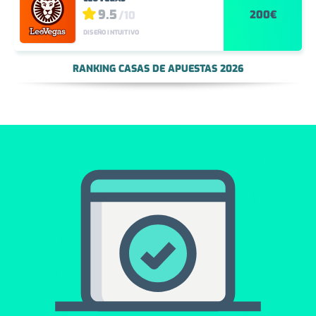
9.5
200€
/10
DISEÑO INTUITIVO
RANKING CASAS DE APUESTAS 2026