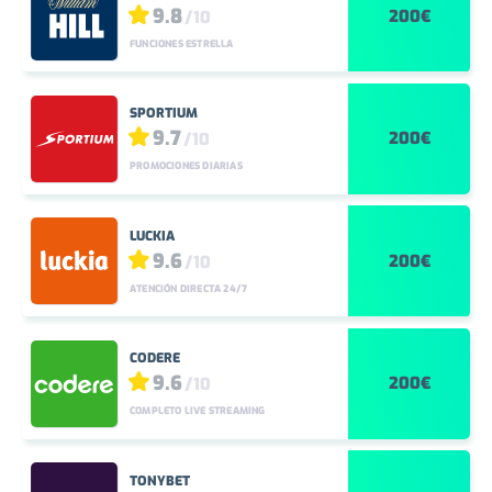
9.8
200€
/10
FUNCIONES ESTRELLA
SPORTIUM
9.7
200€
/10
PROMOCIONES DIARIAS
LUCKIA
9.6
200€
/10
ATENCIÓN DIRECTA 24/7
CODERE
9.6
200€
/10
COMPLETO LIVE STREAMING
TONYBET