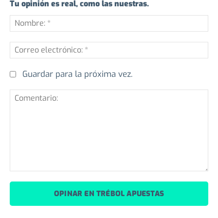
Tu opinión es real, como las nuestras.
No
*
Co
el
*
Guardar para la próxima vez.
Comentario: