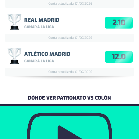
Cuota actualizada
01/07/2026
REAL MADRID
2.10
GANARÁ LA LIGA
Cuota actualizada
01/07/2026
ATLÉTICO MADRID
12.0
GANARÁ LA LIGA
Cuota actualizada
01/07/2026
DÓNDE VER
PATRONATO VS COLÓN