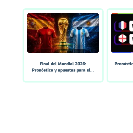
Final del Mundial 2026:
Pronósti
Pronóstico y apuestas para el...