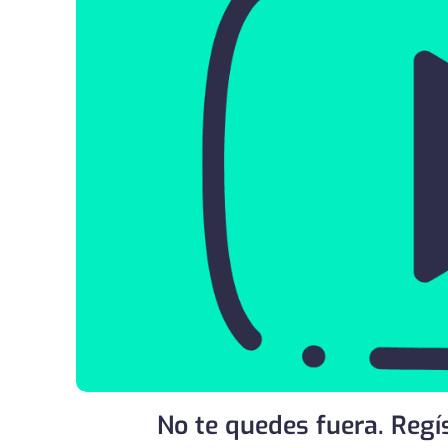
No te quedes fuera. Regís