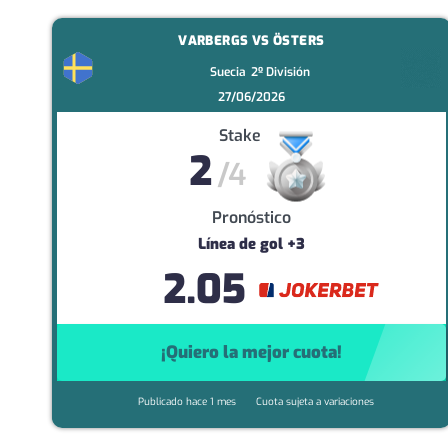
VARBERGS VS ÖSTERS
Suecia
2º División
27/06/2026
Stake
2
/4
Pronóstico
Línea de gol +3
2.05
¡Quiero la mejor cuota!
Publicado hace 1 mes
Cuota sujeta a variaciones