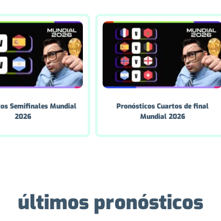
cos Semifinales Mundial
Pronósticos Cuartos de final
2026
Mundial 2026
últimos pronósticos