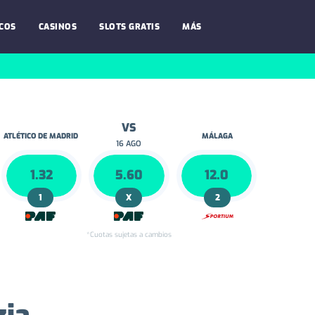
COS
CASINOS
SLOTS GRATIS
MÁS
VS
ATLÉTICO DE MADRID
MÁLAGA
16 AGO
1.32
5.60
12.0
1
X
2
*Cuotas sujetas a cambios