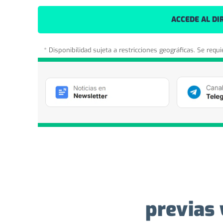
ACCEDE AL DI
* Disponibilidad sujeta a restricciones geográficas. Se req
previas 