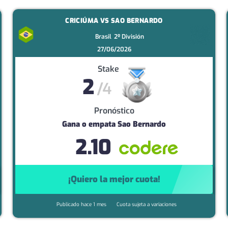
CRICIÚMA VS SAO BERNARDO
Brasil
2º División
27/06/2026
Stake
2
/4
Pronóstico
Gana o empata Sao Bernardo
2.10
¡Quiero la mejor cuota!
Publicado hace 1 mes
Cuota sujeta a variaciones