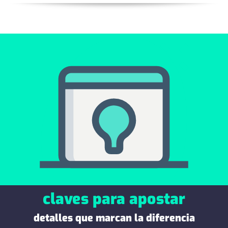
claves para apostar
detalles que marcan la diferencia