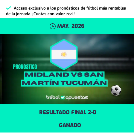
Acceso exclusivo a los pronósticos de fútbol más rentables
de la jornada. ¡Cuotas con valor real!
MAY. 2026
RESULTADO FINAL
2-0
GANADO