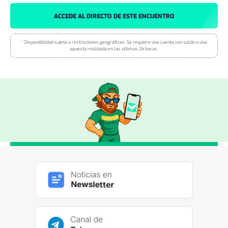
ACCEDE AL DIRECTO DE ESTE ENCUENTRO
* Disponibilidad sujeta a restricciones geográficas. Se requiere una cuenta con saldo o una
apuesta realizada en las últimas 24 horas.