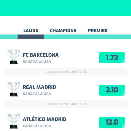
LALIGA
CHAMPIONS
PREMIER
FC BARCELONA
1.73
GANARÁ LA LIGA
Cuota actualizada
01/07/2026
REAL MADRID
2.10
GANARÁ LA LIGA
Cuota actualizada
01/07/2026
ATLÉTICO MADRID
12.0
GANARÁ LA LIGA