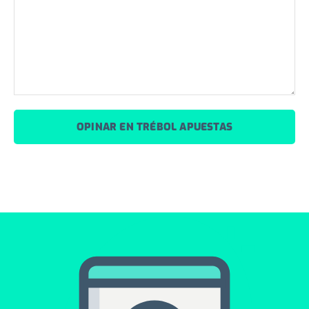
Comentario: