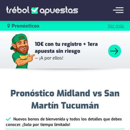
Pronósticos
Ver más
10€ con tu registro + 1era
apuesta sin riesgo
— ¡A por ellos!
Pronóstico
Midland vs San
Martín Tucumán
Nuevos bonos de bienvenida y todos los detalles que debes
conocer. ¡Solo por tiempo limitado!