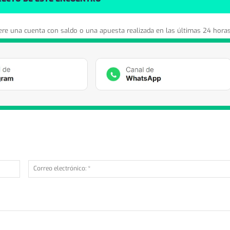
uiere una cuenta con saldo o una apuesta realizada en las últimas 24 horas
Nombre:
*