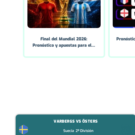
Final del Mundial 2026:
Pronósti
Pronóstico y apuestas para el...
VARBERGS VS ÖSTERS
Suecia
2º División