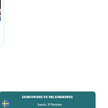
SANDVIKENS VS HELSINGBORGS
Suecia
2º División