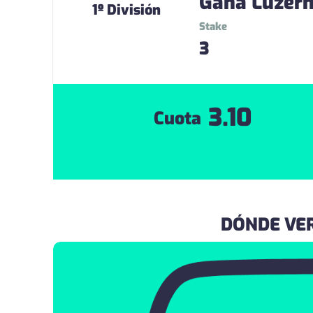
Gana Luzern
1º División
Stake
3
3.10
Cuota
¡Compártelo!
DÓNDE VE