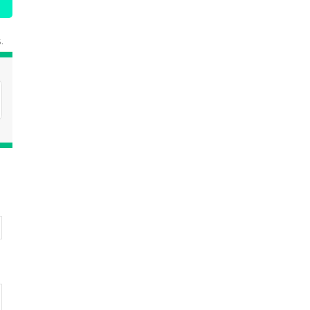
.
Correo
electrónico:
*