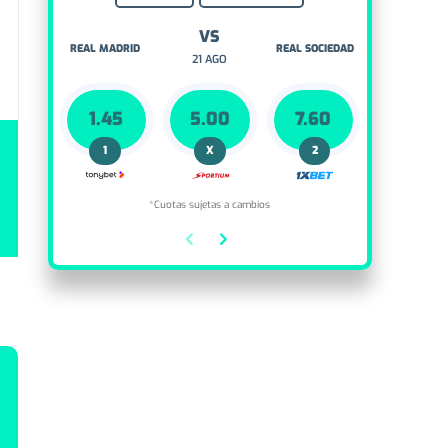
VS
REAL MADRID
REAL SOCIEDAD
21 AGO
1.45
5.00
7.60
1
X
2
*Cuotas sujetas a cambios