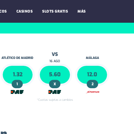
COS
CASINOS
SLOTS GRATIS
MÁS
VS
ATLÉTICO DE MADRID
MÁLAGA
16 AGO
1.32
5.60
12.0
1
X
2
*Cuotas sujetas a cambios