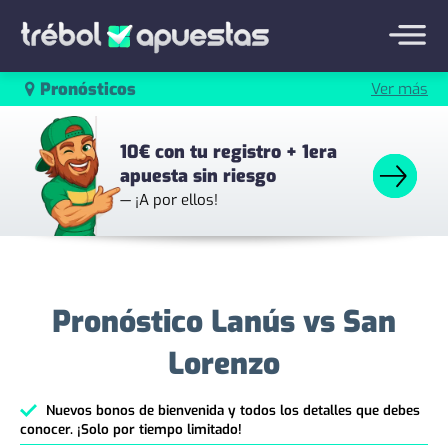
Pronósticos
Ver más
10€ con tu registro + 1era
apuesta sin riesgo
— ¡A por ellos!
Pronóstico
Lanús vs San
Lorenzo
Nuevos bonos de bienvenida y todos los detalles que debes
conocer. ¡Solo por tiempo limitado!