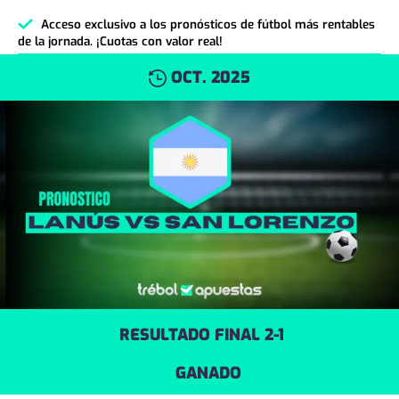
Acceso exclusivo a los pronósticos de fútbol más rentables
de la jornada. ¡Cuotas con valor real!
OCT. 2025
RESULTADO FINAL
2-1
GANADO