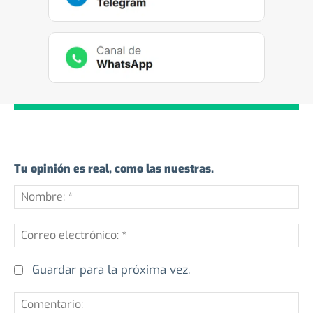
Tu opinión es real, como las nuestras.
No
*
Co
el
*
Guardar para la próxima vez.