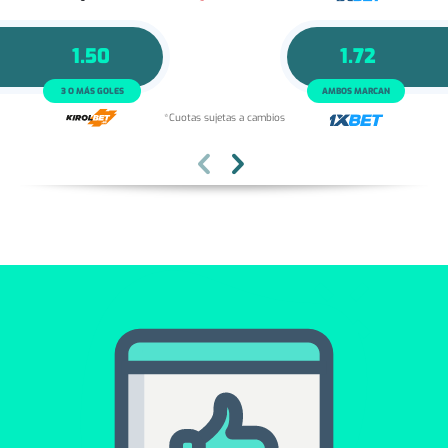
1.50
1.72
3 O MÁS GOLES
AMBOS MARCAN
*Cuotas sujetas a cambios