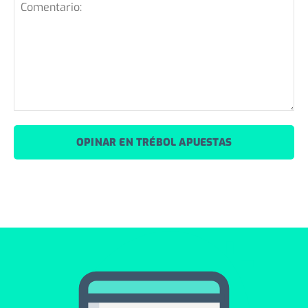
Comentario: