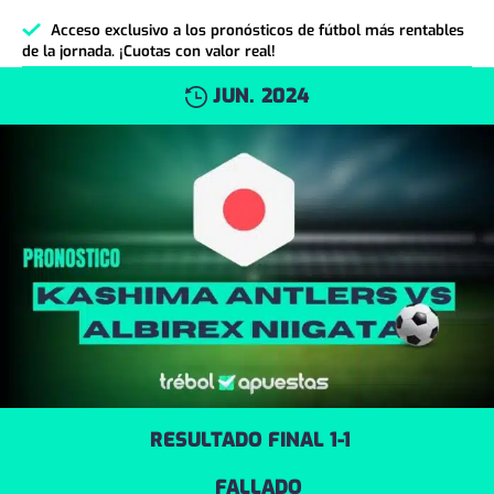
Acceso exclusivo a los pronósticos de fútbol más rentables
de la jornada. ¡Cuotas con valor real!
JUN. 2024
RESULTADO FINAL
1-1
FALLADO