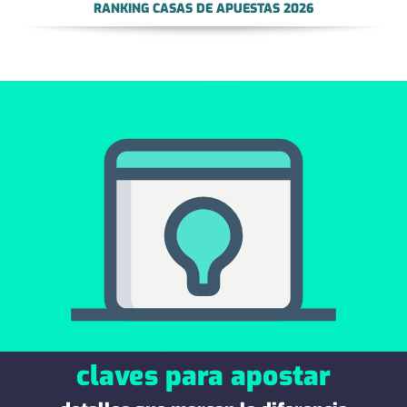
RANKING CASAS DE APUESTAS 2026
claves para apostar