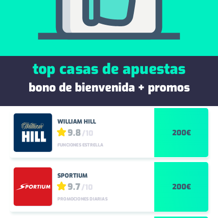
top casas de apuestas
bono de bienvenida + promos
WILLIAM HILL
9.8
200€
/10
FUNCIONES ESTRELLA
SPORTIUM
9.7
200€
/10
PROMOCIONES DIARIAS