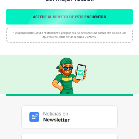
ACCEDE AL DIRECTO DE ESTE ENCUENTRO
* Disponibilidad sujeta a restricciones geográficas. Se requiere una cuenta con saldo o una
apuesta realizada en las últimas 24 horas.