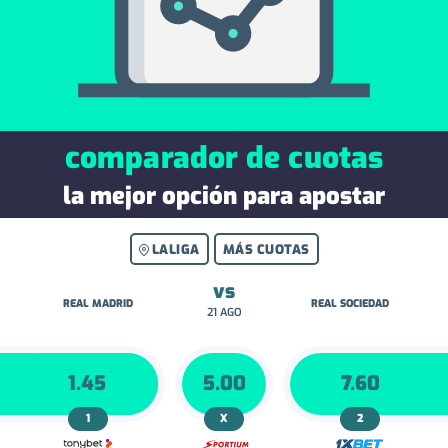
comparador de cuotas
la mejor opción para apostar
LALIGA
MÁS CUOTAS
vs
REAL MADRID
REAL SOCIEDAD
21 AGO
1.45
5.00
7.60
1
X
2