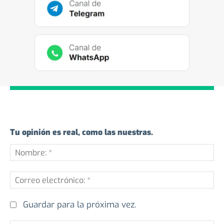
Tu opinión es real, como las nuestras.
No
*
Co
el
*
Guardar para la próxima vez.