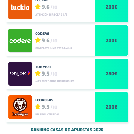
LUCKIA
9.6
200€
/10
ATENCIÓN DIRECTA 24/7
CODERE
9.6
200€
/10
COMPLETO LIVE STREAMING
TONYBET
9.5
250€
/10
MÁS MERCADOS DISPONIBLES
LEOVEGAS
9.5
200€
/10
DISEÑO INTUITIVO
RANKING CASAS DE APUESTAS 2026