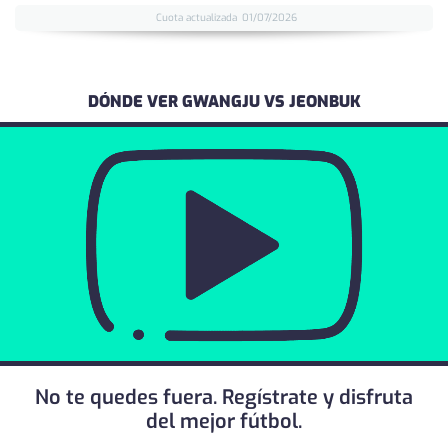
Cuota actualizada
01/07/2026
DÓNDE VER
GWANGJU VS JEONBUK
No te quedes fuera. Regístrate y disfruta
del mejor fútbol.