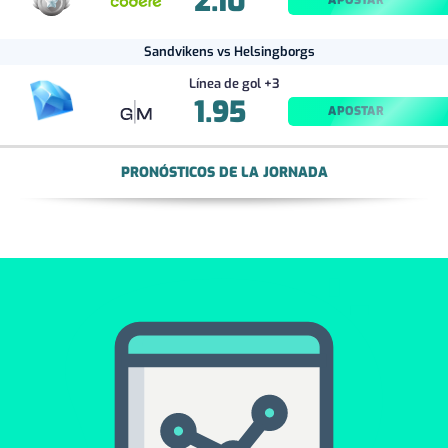
2.10
APOSTAR
Sandvikens vs Helsingborgs
Línea de gol +3
1.95
APOSTAR
PRONÓSTICOS DE LA JORNADA