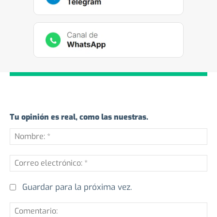
Tu opinión es real, como las nuestras.
No
*
Co
el
*
Guardar para la próxima vez.