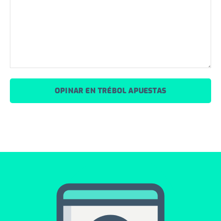
Comentario: