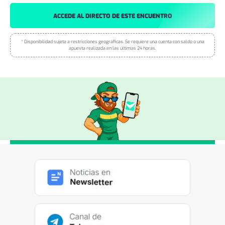
ACCEDE AL DIRECTO DE ESTE ENCUENTRO
* Disponibilidad sujeta a restricciones geográficas. Se requiere una cuenta con saldo o una
apuesta realizada en las últimas 24 horas.