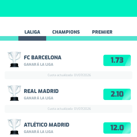
LALIGA
CHAMPIONS
PREMIER
FC BARCELONA
1.73
GANARÁ LA LIGA
Cuota actualizada
01/07/2026
REAL MADRID
2.10
GANARÁ LA LIGA
Cuota actualizada
01/07/2026
ATLÉTICO MADRID
12.0
GANARÁ LA LIGA