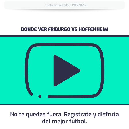
Cuota actualizada
01/07/2026
DÓNDE VER
FRIBURGO VS HOFFENHEIM
No te quedes fuera. Regístrate y disfruta
del mejor fútbol.