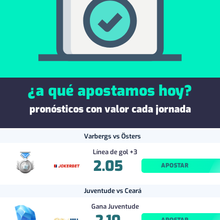
¿a qué apostamos hoy?
pronósticos con valor cada jornada
Varbergs vs Östers
Línea de gol +3
2.05
APOSTAR
Juventude vs Ceará
Gana Juventude