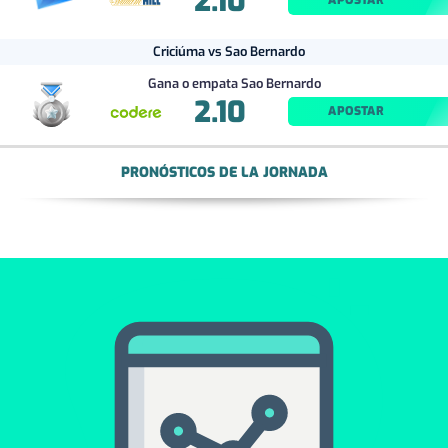
2.10
APOSTAR
Criciúma vs Sao Bernardo
Gana o empata Sao Bernardo
2.10
APOSTAR
PRONÓSTICOS DE LA JORNADA