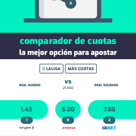
comparador de cuotas
la mejor opción para apostar
LALIGA
MÁS CUOTAS
vs
REAL MADRID
REAL SOCIEDAD
21 AGO
1.45
5.00
7.60
1
X
2