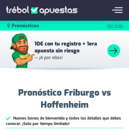
Pronósticos
Ver más
10€ con tu registro + 1era
apuesta sin riesgo
— ¡A por ellos!
Pronóstico
Friburgo vs
Hoffenheim
Nuevos bonos de bienvenida y todos los detalles que debes
conocer. ¡Solo por tiempo limitado!