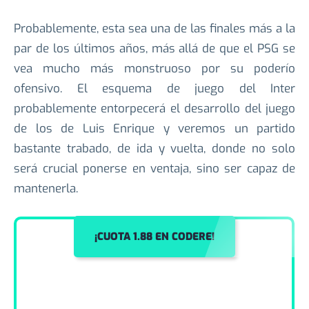
Probablemente, esta sea una de las finales más a la
par de los últimos años, más allá de que el PSG se
vea mucho más monstruoso por su poderío
ofensivo. El esquema de juego del Inter
probablemente entorpecerá el desarrollo del juego
de los de Luis Enrique y veremos un partido
bastante trabado, de ida y vuelta, donde no solo
será crucial ponerse en ventaja, sino ser capaz de
mantenerla.
¡CUOTA 1.88 EN CODERE!