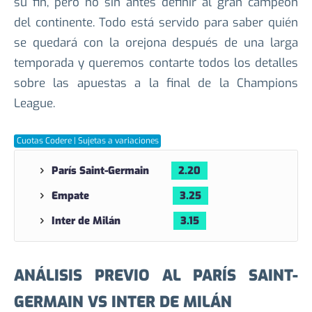
su fin, pero no sin antes definir al gran campeón
del continente. Todo está servido para saber quién
se quedará con la orejona después de una larga
temporada y queremos contarte todos los detalles
sobre las apuestas a la final de la Champions
League.
Cuotas Codere | Sujetas a variaciones
París Saint-Germain
2.20
Empate
3.25
Inter de Milán
3.15
ANÁLISIS PREVIO AL PARÍS SAINT-
GERMAIN VS INTER DE MILÁN