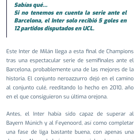
Sabías qué…
Si no tenemos en cuenta la serie ante el
Barcelona, el Inter solo recibió 5 goles en
12 partidos disputados en UCL.
Este Inter de Milán llega a esta final de Champions
tras una espectacular serie de semifinales ante el
Barcelona, probablemente una de las mejores de la
historia. El conjunto neroazzurro dejó en el camino
al conjunto culé, reeditando lo hecho en 2010, año
en el que consiguieron su última orejona.
Antes, el Inter había sido capaz de superar al
Bayern Múnich y al Feyenoord, así como completar
una fase de liga bastante buena, con apenas una