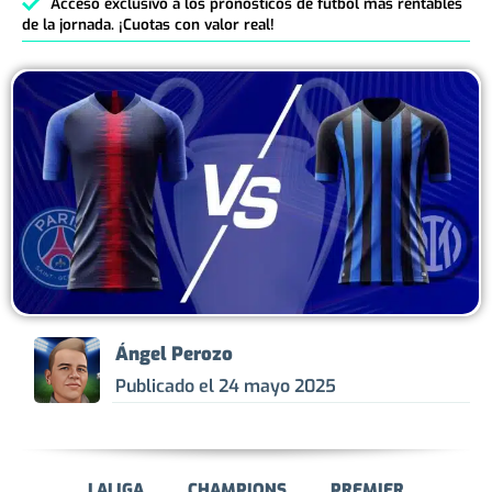
Acceso exclusivo a los pronósticos de fútbol más rentables
de la jornada. ¡Cuotas con valor real!
Ángel Perozo
Publicado el
24 mayo 2025
LALIGA
CHAMPIONS
PREMIER