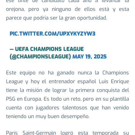
ese tinte de candidato cada año a levantar la
orejona, pero ya ninguno de ellos está y esta
parece que podría ser la gran oportunidad.
PIC.TWITTER.COM/UPXYKYZYW3
— UEFA CHAMPIONS LEAGUE
(@CHAMPIONSLEAGUE)
MAY 19, 2025
Este equipo no ha ganado nunca la Champions
League y hoy el entrenador español Luis Enrique
tiene la misión de lograr la primera conquista del
PSG en Europa. Es todo un reto, pero en su plantilla
cuenta con jugadores talentosos que han venido
teniendo un muy buen desempeño.
París Saint-Germain logró esta temporada su