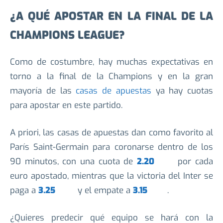
¿A QUÉ APOSTAR EN LA FINAL DE LA
CHAMPIONS LEAGUE?
Como de costumbre, hay muchas expectativas en
torno a la final de la Champions y en la gran
mayoría de las
casas de apuestas
ya hay cuotas
para apostar en este partido.
A priori, las casas de apuestas dan como favorito al
París Saint-Germain para coronarse dentro de los
90 minutos, con una cuota de
2.20
por cada
euro apostado, mientras que la victoria del Inter se
paga a
3.25
y el empate a
3.15
.
¿Quieres predecir qué equipo se hará con la