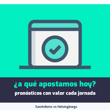
¿a qué apostamos hoy?
pronósticos con valor cada jornada
Sandvikens vs Helsingborgs