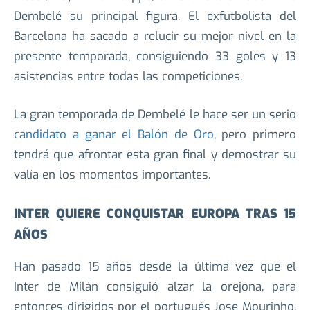
Dembelé su principal figura. El exfutbolista del
Barcelona ha sacado a relucir su mejor nivel en la
presente temporada, consiguiendo 33 goles y 13
asistencias entre todas las competiciones.
La gran temporada de Dembelé le hace ser un serio
candidato a ganar el Balón de Oro
, pero primero
tendrá que afrontar esta gran final y demostrar su
valía en los momentos importantes.
INTER QUIERE CONQUISTAR EUROPA TRAS 15
AÑOS
Han pasado 15 años desde la última vez que el
Inter de Milán consiguió alzar la orejona, para
entonces dirigidos por el portugués Jose Mourinho.