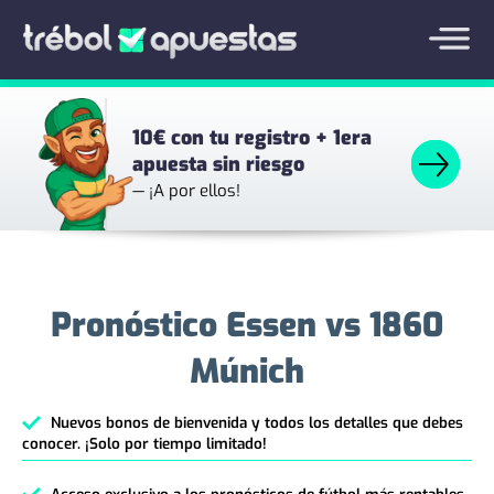
10€ con tu registro + 1era
apuesta sin riesgo
— ¡A por ellos!
Pronóstico
Essen vs 1860
Múnich
Nuevos bonos de bienvenida y todos los detalles que debes
conocer. ¡Solo por tiempo limitado!