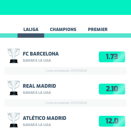
LALIGA
CHAMPIONS
PREMIER
FC BARCELONA
1.73
GANARÁ LA LIGA
Cuota actualizada
01/07/2026
REAL MADRID
2.10
GANARÁ LA LIGA
Cuota actualizada
01/07/2026
ATLÉTICO MADRID
12.0
GANARÁ LA LIGA