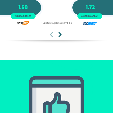
1.50
1.72
3 O MÁS GOLES
AMBOS MARCAN
*Cuotas sujetas a cambios