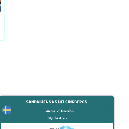
SANDVIKENS VS HELSINGBORGS
Suecia
2º División
28/06/2026