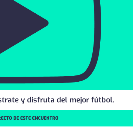
trate y disfruta del mejor fútbol.
RECTO DE ESTE ENCUENTRO