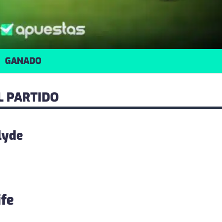
GANADO
L PARTIDO
lyde
ife