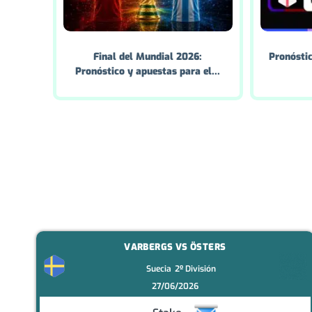
Final del Mundial 2026:
Pronósti
Pronóstico y apuestas para el...
VARBERGS VS ÖSTERS
Suecia
2º División
27/06/2026