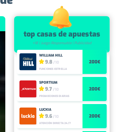
yde
top casas de apuestas
+18 | Juego Responsable | Publicidad
WILLIAM HILL
9.8
200€
/10
FUNCIONES ESTRELLA
SPORTIUM
9.7
200€
/10
PROMOCIONES DIARIAS
LUCKIA
9.6
200€
/10
ATENCIÓN DIRECTA 24/7