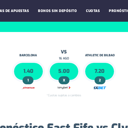
AS DE APUESTAS
BONOS SIN DEPÓSITO
CUOTAS
PRONÓSTI
VS
BARCELONA
ATHLETIC DE BILBAO
16 AGO
1.40
5.00
7.20
1
X
2
*Cuotas sujetas a cambios