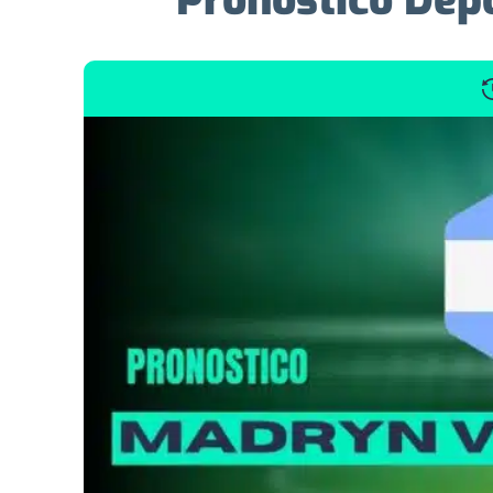
Pronóstico
Depo