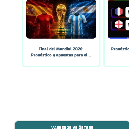
Final del Mundial 2026:
Pronósti
Pronóstico y apuestas para el...
VARBERGS VS ÖSTERS