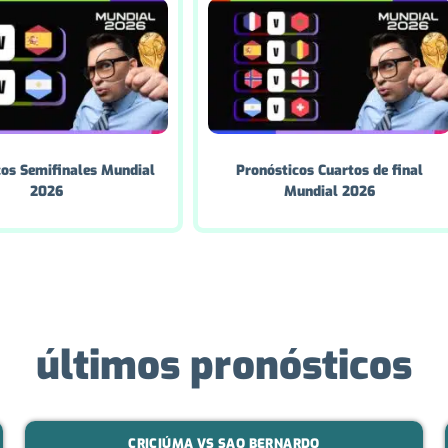
cos Semifinales Mundial
Pronósticos Cuartos de final
2026
Mundial 2026
últimos pronósticos
CRICIÚMA VS SAO BERNARDO