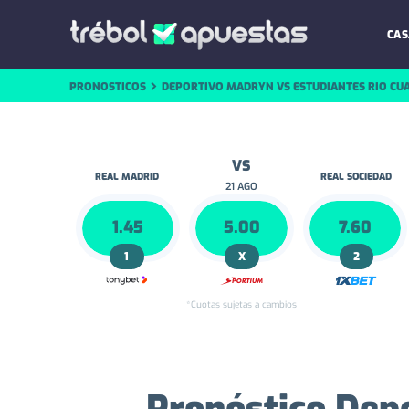
CAS
PRONOSTICOS
DEPORTIVO MADRYN VS ESTUDIANTES RIO CU
VS
REAL MADRID
REAL SOCIEDAD
21 AGO
1.45
5.00
7.60
1
X
2
*Cuotas sujetas a cambios