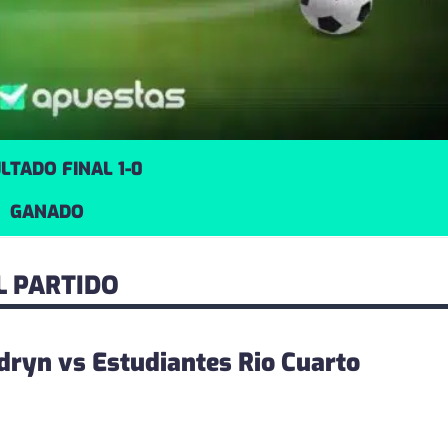
LTADO FINAL
1-0
GANADO
L PARTIDO
ryn vs Estudiantes Rio Cuarto