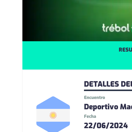
RESU
DETALLES DE
Encuentro
Deportivo Mad
Fecha
22/06/2024